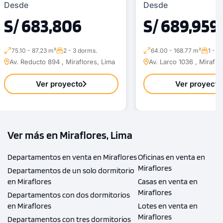
Desde
Desde
S/ 683,806
S/ 689,959
75.10 - 87.23 m²
2 - 3 dorms.
64.00 - 168.77 m²
1 - 2
Av. Reducto 894 , Miraflores, Lima
Av. Larco 1036 , Miraflo
Ver proyecto
Ver proyecto
Ver más en Miraflores, Lima
Departamentos en venta en Miraflores
Oficinas en venta en
Miraflores
Departamentos de un solo dormitorio
en Miraflores
Casas en venta en
Miraflores
Departamentos con dos dormitorios
en Miraflores
Lotes en venta en
Miraflores
Departamentos con tres dormitorios