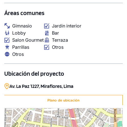
Áreas comunes
1 unidad disponible
Gimnasio
Jardin interior
Desde
Lobby
Bar
S/ 1,039,395
Salon Gourmet
Terraza
Parrillas
Otros
Modelo D01
Otros
110.01 m²
Piso 1
2 dorms.
3 baños
Ubicación del proyecto
COTIZAR AHORA
Av. La Paz 1227, Miraflores, Lima
Plano de ubicación