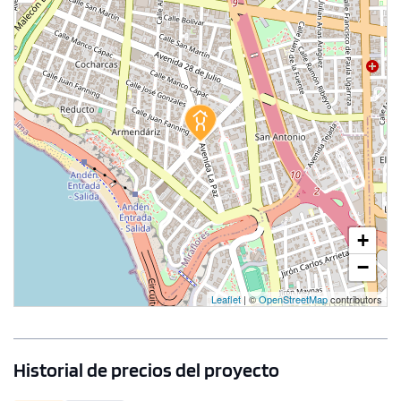
1 unidad disponible
Desde
S/ 758,385
Modelo D02
76.95 m²
Piso 1
+
1 dorms.
2 baños
−
COTIZAR AHORA
Leaflet
| ©
OpenStreetMap
contributors
Historial de precios del proyecto