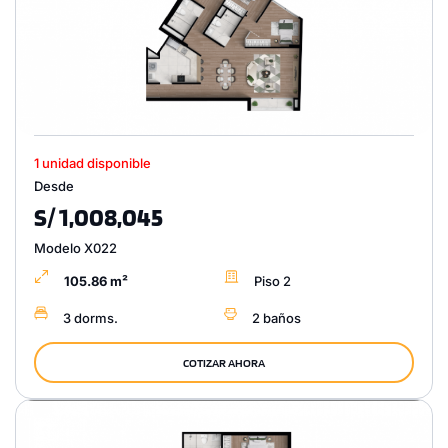
1 unidad disponible
Desde
S/ 1,008,045
Modelo X022
105.86 m²
Piso 2
3 dorms.
2 baños
COTIZAR AHORA