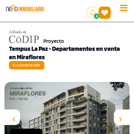
Toggle
(
)
4
naviga
Proyecto
Tempus La Paz - Departamentos en venta
en Miraflores
En construcción
‹
›