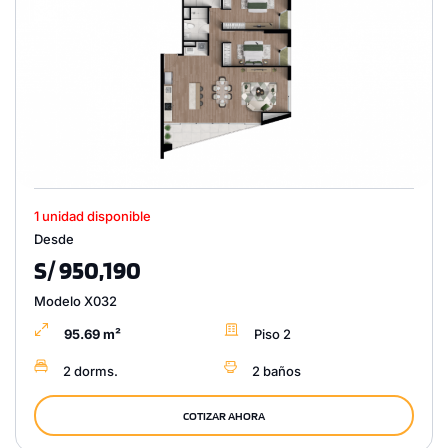
1 unidad disponible
Desde
S/ 950,190
Modelo X032
95.69 m²
Piso 2
2 dorms.
2 baños
COTIZAR AHORA