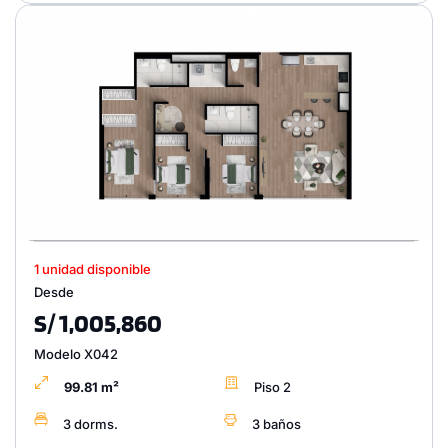
1 unidad disponible
Desde
S/ 1,005,860
Modelo X042
99.81 m²
Piso 2
3 dorms.
3 baños