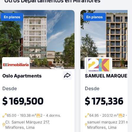
En planos
En planos
Oslo Apartments
SAMUEL MARQUEZ 
Desde
Desde
$ 169,500
$ 175,336
65.00 - 193.38 m²
2 - 4 dorms.
64.95 - 203.12 m²
2 - 3
Cl. Samuel Márquez 217,
samuel marquez 231 mira
Miraflores, Lima
Miraflores, Lima