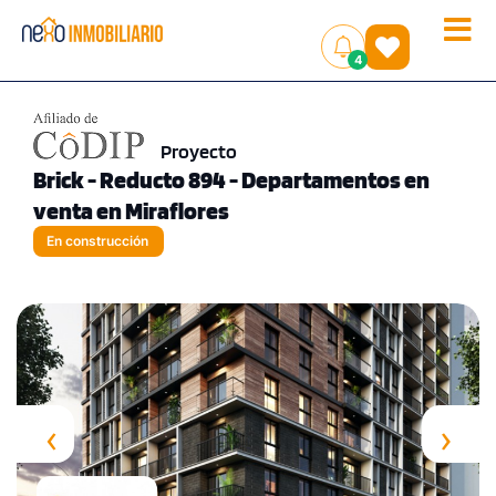
Toggle
(
)
4
naviga
Proyecto
Brick - Reducto 894 - Departamentos en
venta en Miraflores
En construcción
‹
›