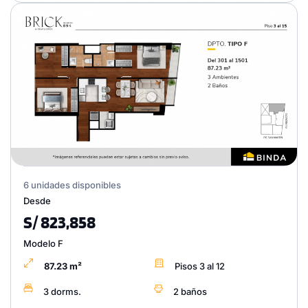
6 unidades disponibles
Desde
S/ 823,858
Modelo F
87.23 m²
Pisos 3 al 12
3 dorms.
2 baños