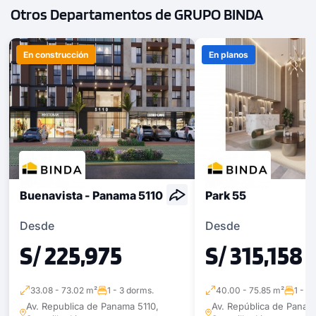
Otros Departamentos de GRUPO BINDA
En construcción
En planos
Buenavista - Panama 5110
Park 55
Desde
Desde
S/ 225,975
S/ 315,158
33.08 - 73.02 m²
1 - 3 dorms.
40.00 - 75.85 m²
1 - 3
Av. Republica de Panama 5110,
Av. República de Panam