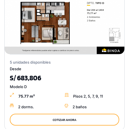
5 unidades disponibles
Desde
S/ 683,806
Modelo D
75.77 m²
Pisos 2, 5, 7, 9, 11
2 dorms.
2 baños
COTIZAR AHORA