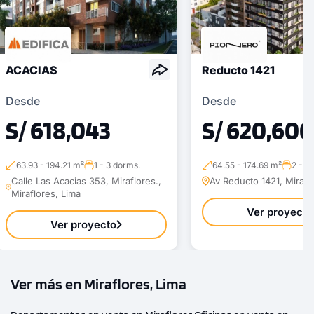
ACACIAS
Reducto 1421
Desde
Desde
S/ 618,043
S/ 620,600
63.93 - 194.21 m²
1 - 3 dorms.
64.55 - 174.69 m²
2 - 3
Calle Las Acacias 353, Miraflores.,
Av Reducto 1421, Mirafl
Miraflores, Lima
Ver proyecto
Ver proyecto
Ver más en Miraflores, Lima