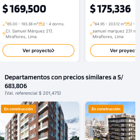
$ 169,500
$ 175,336
65.00 - 193.38 m²
2 - 4 dorms.
64.95 - 203.12 m²
2 - 3
Cl. Samuel Márquez 217,
samuel marquez 231 mira
Miraflores, Lima
Miraflores, Lima
Ver proyecto
Ver proyecto
Departamentos con precios similares a S/
683,806
(Val. referencial $ 201,475)
En construcción
En construcción