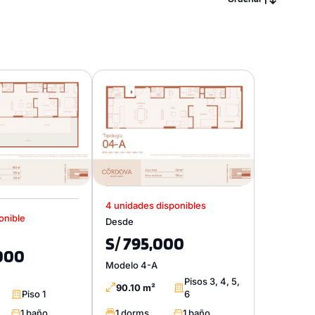
4 unidades disponibles
onible
Desde
S/ 795,000
,000
Modelo 4-A
Pisos 3, 4, 5,
90.10 m²
Piso 1
6
1 baño
1 dorms.
1 baño