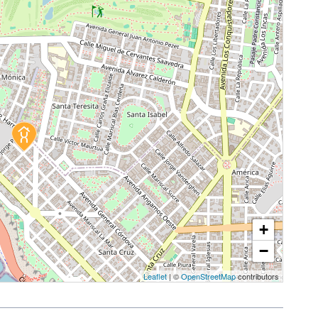
+
−
Leaflet
| ©
OpenStreetMap
contributors