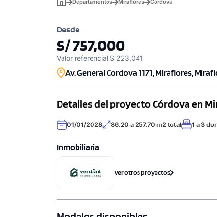
Departamentos
Miraflores
Córdova
Desde
S/ 757,000
Valor referencial $ 223,041
Av. General Cordova 1171, Miraflores, Mirafl
Detalles del proyecto Córdova en Mi
01/01/2028
86.20 a 257.70 m2 total
1 a 3 do
Inmobiliaria
Ver otros proyectos
Modelos disponibles