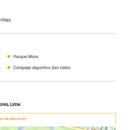
ZAR AHORA
COTIZAR AHORA
rillas
●
Parque Mora
●
Complejo deportivo San Isidro
ores, Lima
no de ubicación