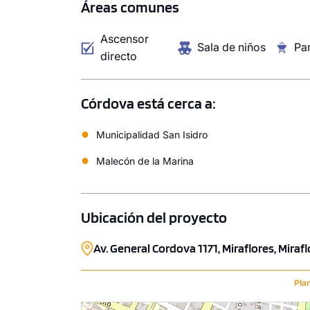
Áreas comunes
COTIZAR AHORA
COTI
Ascensor
Sala de niños
Par
directo
1 unidad disponible
Desde
Córdova está cerca a:
S/ 1,182,000
●
Modelo 2-B
Municipalidad San Isidro
120.40 m²
Piso 5
●
Malecón de la Marina
2 dorms.
2 baños
COTIZAR AHORA
Ubicación del proyecto
Av. General Cordova 1171, Miraflores, Mirafl
Pla