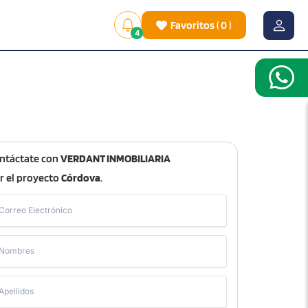
Favoritos
(
0
)
4
ntáctate con
VERDANT INMOBILIARIA
r el proyecto
Córdova
.
Correo Electrónico
Nombres
Apellidos