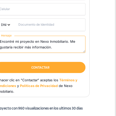
Celular
Documento de Identidad
DNI
Mensaje
CONTACTAR
 hacer clic en "Contactar" aceptas los
Términos y
ndiciones
y
Políticas de Privacidad
de Nexo
obiliario.
oyecto con 960 visualizaciones en los ultimos 30 días