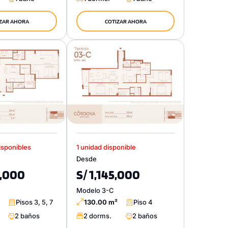
ZAR AHORA
COTIZAR AHORA
isponibles
1 unidad disponible
Desde
9,000
S/ 1,145,000
Modelo 3-C
Pisos 3, 5, 7
130.00 m²
Piso 4
2 baños
2 dorms.
2 baños