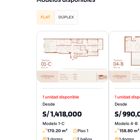
FLAT
DÚPLEX
1 unidad disponible
1 unidad disp
Desde
Desde
S/ 1,418,000
S/ 990
Modelo 1-C
Modelo 4-B
170.20 m²
Piso 1
158.80 m²
3 dorms.
2 baños
1 dorms.