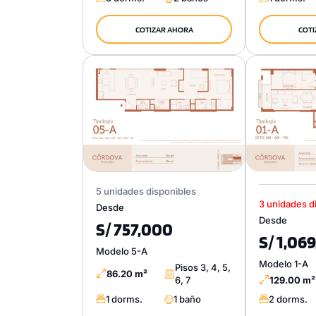
COTIZAR AHORA
COTI
5 unidades disponibles
3 unidades d
Desde
Desde
S/ 757,000
S/ 1,06
Modelo 5-A
Modelo 1-A
Pisos 3, 4, 5,
86.20 m²
6, 7
129.00 m²
1 dorms.
1 baño
2 dorms.