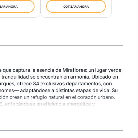
ZAR AHORA
COTIZAR AHORA
que captura la esencia de Miraflores: un lugar verde,
 tranquilidad se encuentran en armonía. Ubicado en
arques, ofrece 34 exclusivos departamentos, con
n homes— adaptándose a distintas etapas de vida. Su
onible
1 unidad disponible
ión crean un refugio natural en el corazón urbano.
Desde
E, enfocándose en eficiencia energética y
6,000
S/ 1,337,000
Modelo 7
Piso 8
172.60 m²
Piso 8
2 baños
2 dorms.
2 baños