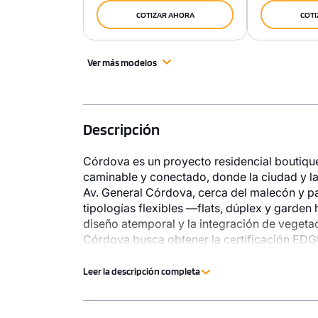
COTIZAR AHORA
COTI
Ver más modelos
Descripción
Córdova es un proyecto residencial boutique 
caminable y conectado, donde la ciudad y la
Av. General Córdova, cerca del malecón y p
tipologías flexibles —flats, dúplex y garde
1 unidad disponible
1 unidad disp
diseño atemporal y la integración de vegetac
Desde
Desde
Córdova busca obtener la certificación EDG
sostenibilidad.
S/ 1,170,000
S/ 1,91
Leer la descripción completa
Modelo 2-A
Modelo 8
120.50 m²
Piso 3
257.70 m²
2 dorms.
2 baños
3 dorms.