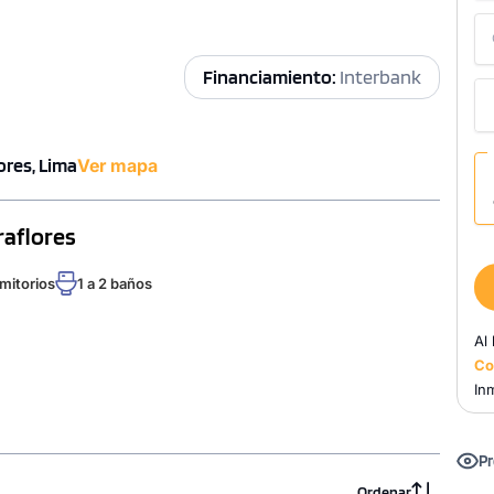
Financiamiento:
Interbank
ores, Lima
Ver mapa
raflores
rmitorios
1 a 2 baños
Al
Co
Inm
Pr
Ordenar