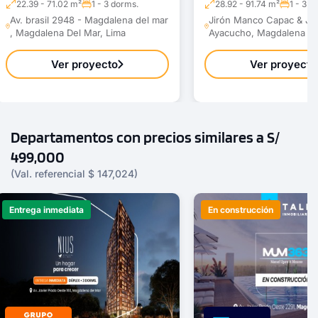
22.39 - 71.02 m²
1 - 3 dorms.
28.92 - 91.74 m²
1 - 3 d
Av. brasil 2948 - Magdalena del mar
Jirón Manco Capac & Jir
, Magdalena Del Mar, Lima
Ayacucho, Magdalena De
Ver proyecto
Ver proyecto
Departamentos con precios similares a S/
499,000
(Val. referencial $ 147,024)
Entrega inmediata
En construcción