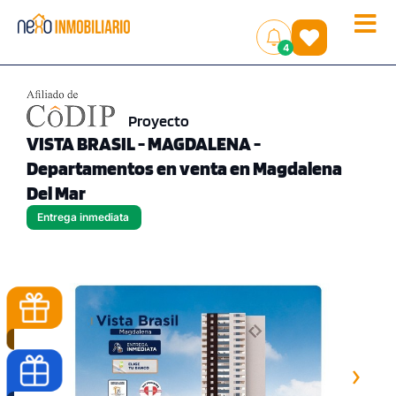
Toggle
(
)
4
naviga
Proyecto
VISTA BRASIL - MAGDALENA -
Departamentos en venta en Magdalena
Del Mar
Entrega inmediata
‹
›