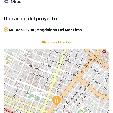
Otros
Ubicación del proyecto
1 unidad disponible
Desde
Av. Brasil 3784 , Magdalena Del Mar, Lima
S/ 795,000
Modelo A2
Plano de ubicación
151.00 m²
Piso 23
3 dorms.
2 baños
COTIZAR AHORA