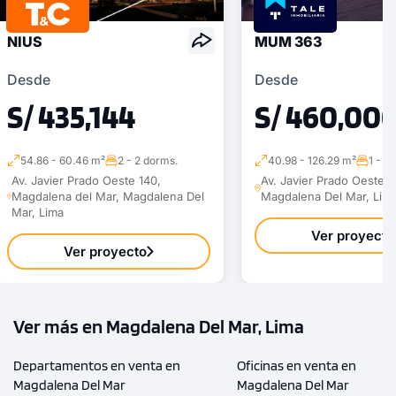
NIUS
MUM 363
Desde
Desde
S/ 435,144
S/ 460,00
54.86 - 60.46 m²
2 - 2 dorms.
40.98 - 126.29 m²
1 - 3
Av. Javier Prado Oeste 140,
Av. Javier Prado Oeste 2
Magdalena del Mar, Magdalena Del
Magdalena Del Mar, Lim
Mar, Lima
Ver proyecto
Ver proyecto
Ver más en Magdalena Del Mar, Lima
Departamentos en venta en
Oficinas en venta en
Magdalena Del Mar
Magdalena Del Mar