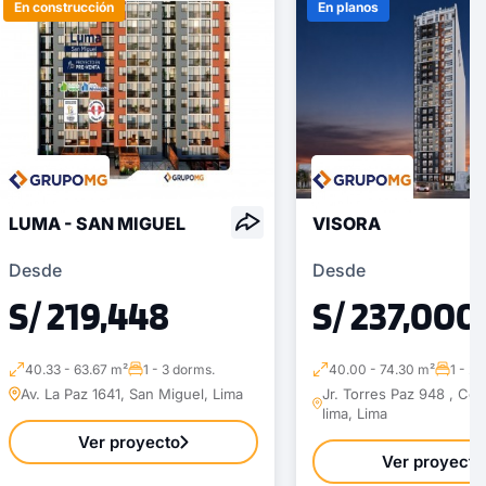
En construcción
En planos
LUMA - SAN MIGUEL
VISORA
Desde
Desde
S/ 219,448
S/ 237,000
40.33 - 63.67 m²
1 - 3 dorms.
40.00 - 74.30 m²
1 - 2 
Av. La Paz 1641, San Miguel, Lima
Jr. Torres Paz 948 , Ce
lima, Lima
Ver proyecto
Ver proyecto