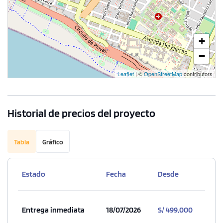
+
−
1 unidad disponible
Desde
Leaflet
| ©
OpenStreetMap
contributors
S/ 750,000
Modelo B2
Historial de precios del proyecto
145.90 m²
Piso 23
3 dorms.
2 baños
Tabla
Gráfico
COTIZAR AHORA
Estado
Fecha
Desde
Entrega inmediata
18/07/2026
S/ 499,000