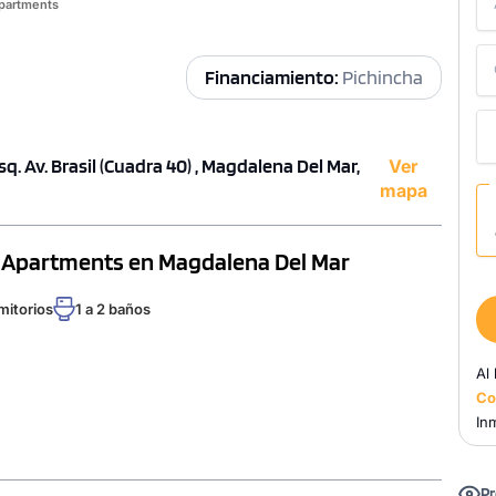
partments
Financiamiento:
Pichincha
q. Av. Brasil (Cuadra 40) , Magdalena Del Mar,
Ver
mapa
y Apartments en Magdalena Del Mar
mitorios
1 a 2 baños
Al
Co
Inm
Pr