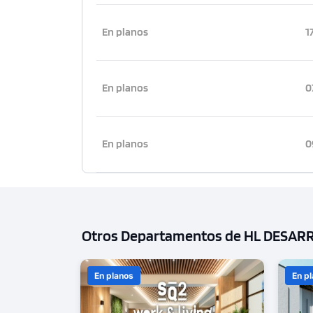
En planos
1
En planos
0
En planos
0
Otros Departamentos de HL DESAR
En planos
En p