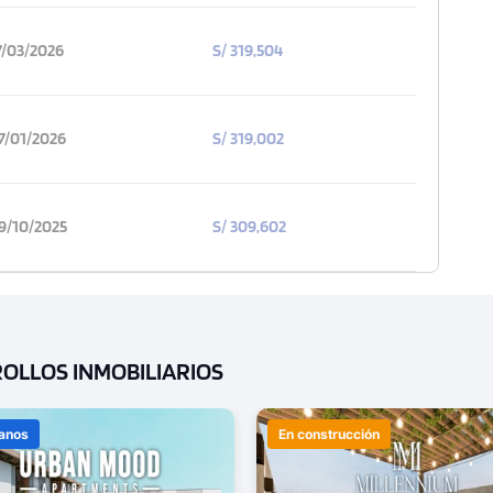
7/03/2026
S/ 319,504
7/01/2026
S/ 319,002
9/10/2025
S/ 309,602
ROLLOS INMOBILIARIOS
lanos
En construcción