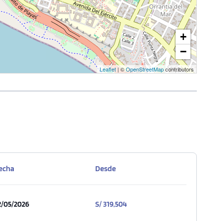
+
−
Leaflet
| ©
OpenStreetMap
contributors
echa
Desde
2/05/2026
S/ 319,504