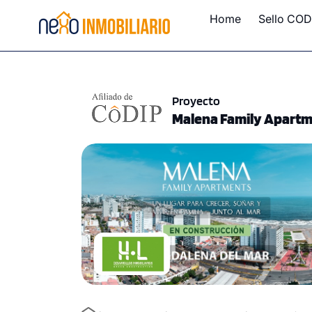
Home
Sello COD
Proyecto
Malena Family Apartm