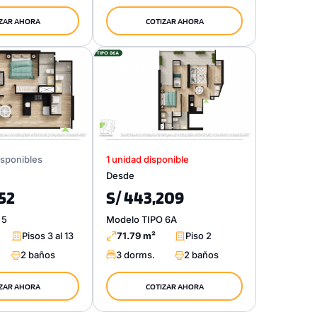
ZAR AHORA
COTIZAR AHORA
isponibles
1 unidad disponible
Desde
752
S/ 443,209
 5
Modelo TIPO 6A
Pisos 3 al 13
71.79 m²
Piso 2
2 baños
3 dorms.
2 baños
ZAR AHORA
COTIZAR AHORA