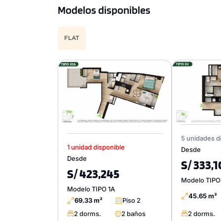
Modelos disponibles
FLAT
5 unidades d
1 unidad disponible
Desde
Desde
S/ 333,
S/ 423,245
Modelo TIPO
Modelo TIPO 1A
45.65 m²
69.33 m²
Piso 2
2 dorms.
2 baños
2 dorms.