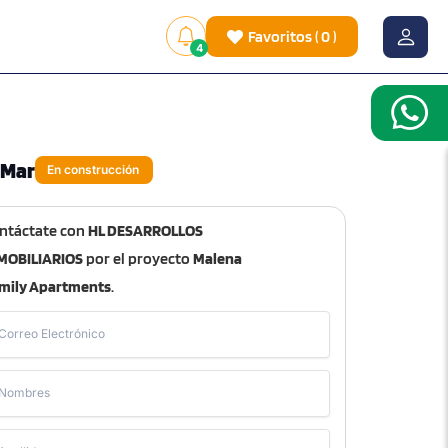
Favoritos
(
0
)
4
 Mar
En construcción
ntáctate con
HL DESARROLLOS
MOBILIARIOS
por el proyecto
Malena
mily Apartments
.
Correo Electrónico
Nombres