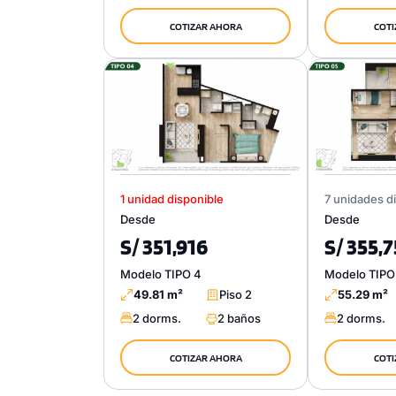
COTIZAR AHORA
COTI
1 unidad disponible
7 unidades d
Desde
Desde
S/ 351,916
S/ 355,
Modelo TIPO 4
Modelo TIPO
49.81 m²
Piso 2
55.29 m²
2 dorms.
2 baños
2 dorms.
COTIZAR AHORA
COTI