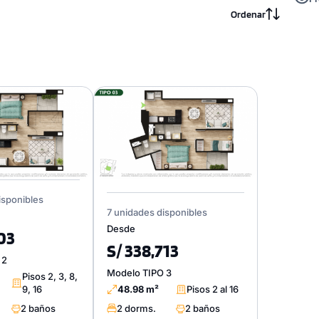
Ordenar
isponibles
7 unidades disponibles
Desde
103
S/ 338,713
 2
Modelo TIPO 3
Pisos 2, 3, 8,
9, 16
48.98 m²
Pisos 2 al 16
2 baños
2 dorms.
2 baños