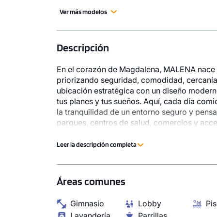
Ver más modelos
Descripción
En el corazón de Magdalena, MALENA nace pa
priorizando seguridad, comodidad, cercaní
ubicación estratégica con un diseño moderno
tus planes y tus sueños. Aquí, cada día comi
la tranquilidad de un entorno seguro y pens
parques, centros de salud, comercios y acces
Miraflores. Malena Family Apartments, es un 
Leer la descripción completa
Áreas comunes
Gimnasio
Lobby
Pis
Lavandería
Parrillas