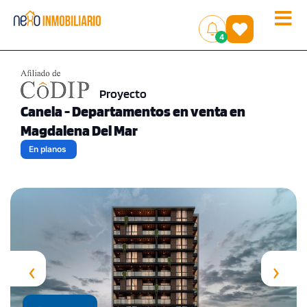
Toggle
(
)
4
naviga
Proyecto
Canela - Departamentos en venta en
Magdalena Del Mar
En planos
‹
›