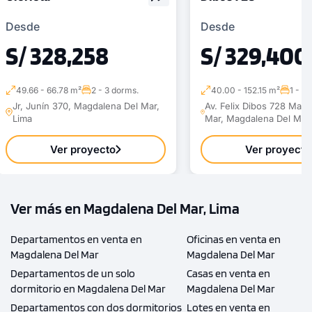
Desde
Desde
S/ 328,258
S/ 329,400
49.66 - 66.78 m²
2 - 3 dorms.
40.00 - 152.15 m²
1 - 4
Jr, Junín 370, Magdalena Del Mar,
Av. Felix Dibos 728 Magd
Lima
Mar, Magdalena Del Mar,
Ver proyecto
Ver proyecto
Ver más en Magdalena Del Mar, Lima
Departamentos en venta en
Oficinas en venta en
Magdalena Del Mar
Magdalena Del Mar
Departamentos de un solo
Casas en venta en
dormitorio en Magdalena Del Mar
Magdalena Del Mar
Departamentos con dos dormitorios
Lotes en venta en