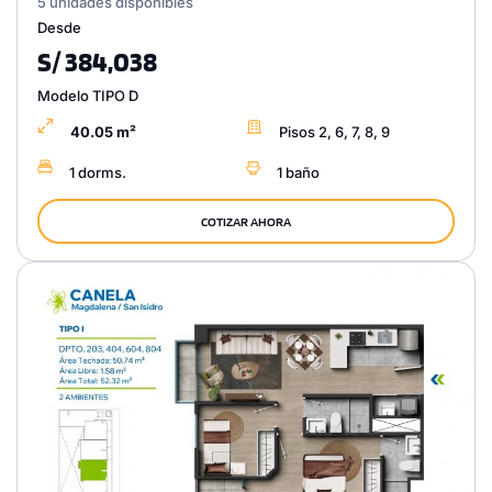
5 unidades disponibles
Desde
S/ 384,038
Modelo TIPO D
40.05 m²
Pisos 2, 6, 7, 8, 9
1 dorms.
1 baño
COTIZAR AHORA