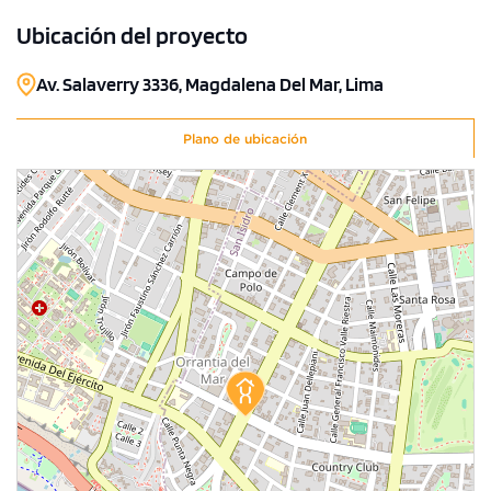
Ubicación del proyecto
Av. Salaverry 3336, Magdalena Del Mar, Lima
Plano de ubicación
1 unidad disponible
Desde
S/ 1,166,853
Modelo TIPO Q
146.69 m²
Piso 10
3 dorms.
3 baños
COTIZAR AHORA