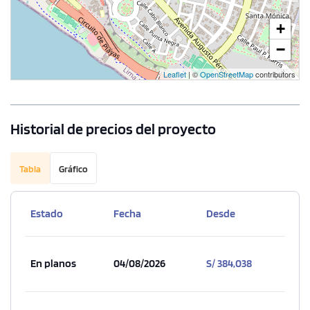
+
−
Leaflet
| ©
OpenStreetMap
contributors
Historial de precios del proyecto
Tabla
Gráfico
1 unidad disponible
Estado
Fecha
Desde
Desde
S/ 941,406
En planos
04/08/2026
S/ 384,038
Modelo TIPO S
116.26 m²
Piso 10