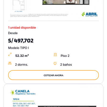
1 unidad disponible
Desde
S/ 497,702
Modelo TIPO I
52.32 m²
Piso 2
2 dorms.
2 baños
COTIZAR AHORA