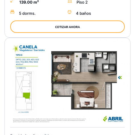
139.00 m²
Piso 2
5 dorms.
4 baños
COTIZAR AHORA