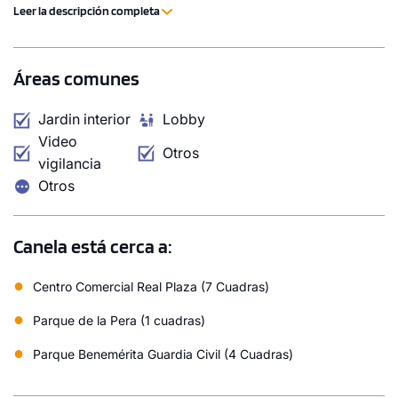
contemporáneo. Canela busca convertirse en una
Leer la descripción completa
excelente alternativa tanto para quienes desean vivir en
un entorno céntrico como para quienes buscan una
1 unidad disponible
inversión con alto potencial de valorización. Su
Áreas comunes
ubicación privilegiada permite cercanía a centros
Desde
comerciales, áreas verdes y servicios esenciales, lo que
S/ 1,867,238
Jardin interior
Lobby
garantiza practicidad en el día a día.
Modelo TIPO O
Video
Otros
vigilancia
207.44 m²
Piso 10
Otros
5 dorms.
6 baños
COTIZAR AHORA
Canela está cerca a:
●
Centro Comercial Real Plaza (7 Cuadras)
●
Parque de la Pera (1 cuadras)
●
Parque Benemérita Guardia Civil (4 Cuadras)