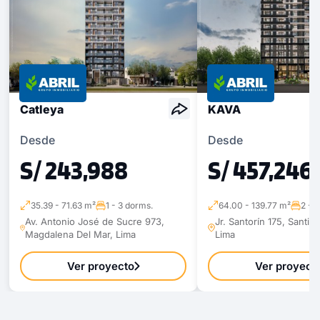
Catleya
KAVA
Desde
Desde
S/ 243,988
S/ 457,246
35.39 - 71.63 m²
1 - 3 dorms.
64.00 - 139.77 m²
2 - 
Av. Antonio José de Sucre 973,
Jr. Santorín 175, Santia
Magdalena Del Mar, Lima
Lima
Ver proyecto
Ver proyect