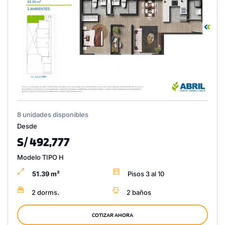
8 unidades disponibles
Desde
S/ 492,777
Modelo TIPO H
51.39 m²
Pisos 3 al 10
2 dorms.
2 baños
COTIZAR AHORA