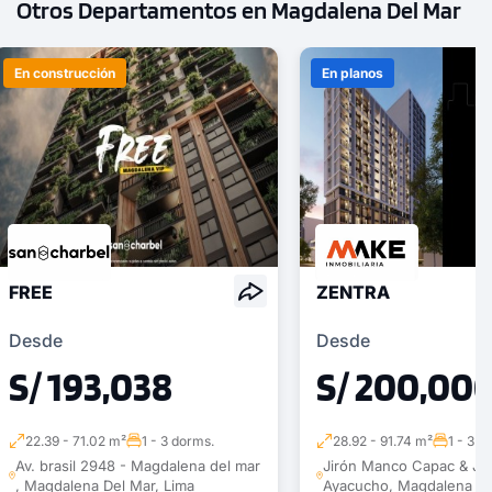
Otros Departamentos en Magdalena Del Mar
En construcción
En planos
FREE
ZENTRA
Desde
Desde
S/ 193,038
S/ 200,00
22.39 - 71.02 m²
1 - 3 dorms.
28.92 - 91.74 m²
1 - 3 d
Av. brasil 2948 - Magdalena del mar
Jirón Manco Capac & Jir
, Magdalena Del Mar, Lima
Ayacucho, Magdalena De