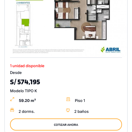
1 unidad disponible
Desde
S/ 574,195
Modelo TIPO K
59.20 m²
Piso 1
2 dorms.
2 baños
COTIZAR AHORA