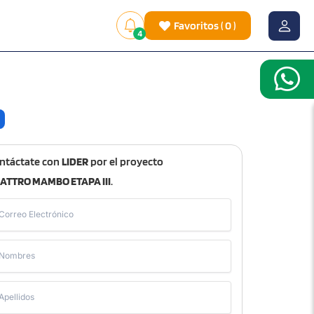
Favoritos
(
0
)
4
ntáctate con
LIDER
por el proyecto
ATTRO MAMBO ETAPA III
.
Correo Electrónico
Nombres
Apellidos