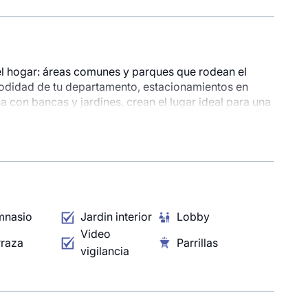
 hogar: áreas comunes y parques que rodean el
odidad de tu departamento, estacionamientos en
 con bancas y jardines, crean el lugar ideal para una
mnasio
Jardin interior
Lobby
Video
rraza
Parrillas
vigilancia