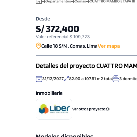
Departamentos
Comas
CUATTRO MAMBO ETAPA III
Desde
S/ 372,400
Valor referencial $ 109,723
Calle 18 S/N , Comas, Lima
Ver mapa
Detalles del proyecto CUATTRO MAM
31/12/2027
82.90 a 107.51 m2 total
3 dormito
Inmobiliaria
Ver otros proyectos
Modelos disponibles