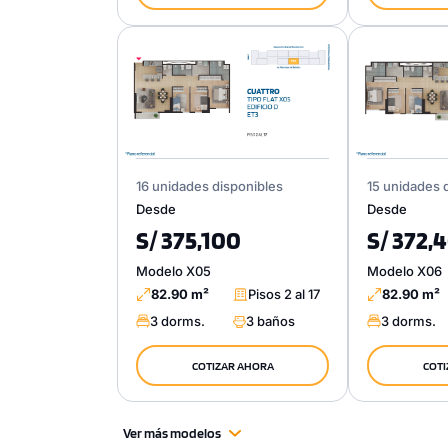
16 unidades disponibles
15 unidades 
Desde
Desde
S/ 375,100
S/ 372,
Modelo X05
Modelo X06
82.90 m²
Pisos 2 al 17
82.90 m²
3 dorms.
3 baños
3 dorms.
COTIZAR AHORA
COTI
Ver más modelos