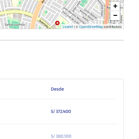
+
−
Leaflet
| ©
OpenStreetMap
contributors
Desde
S/ 372,400
S/ 380,100