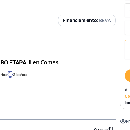
Financiamiento:
BBVA
BO ETAPA III en Comas
rios
3 baños
Al
Co
Inm
Pr
Ordenar