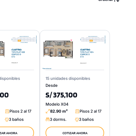
disponibles
15 unidades disponibles
Desde
400
S/ 375,100
Modelo X04
Pisos 2 al 17
82.90 m²
Pisos 2 al 17
3 baños
3 dorms.
3 baños
ZAR AHORA
COTIZAR AHORA