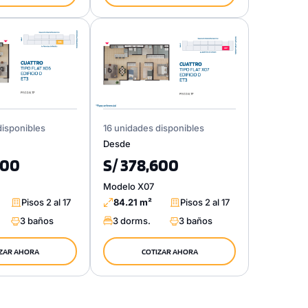
disponibles
16 unidades disponibles
Desde
400
S/ 378,600
Modelo X07
Pisos 2 al 17
84.21 m²
Pisos 2 al 17
3 baños
3 dorms.
3 baños
ZAR AHORA
COTIZAR AHORA