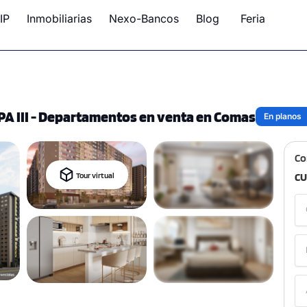
IP
Inmobiliarias
Nexo-Bancos
Blog
Feria
 III - Departamentos en venta en Comas
En planos
Co
Tour virtual
CU