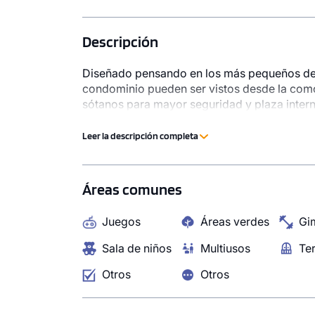
Descripción
Diseñado pensando en los más pequeños del
condominio pueden ser vistos desde la com
sótanos para mayor seguridad y plaza interna
vida plena y tranquila.
Leer la descripción completa
Áreas comunes
Juegos
Áreas verdes
Gi
Sala de niños
Multiusos
Te
Otros
Otros