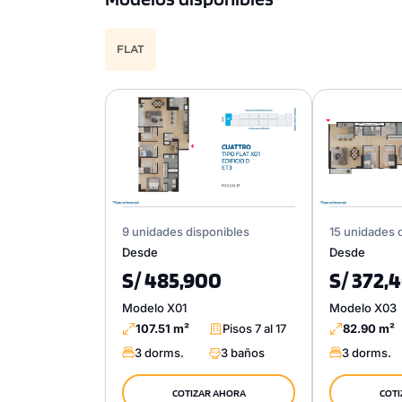
FLAT
9 unidades disponibles
15 unidades 
Desde
Desde
S/ 485,900
S/ 372,
Modelo X01
Modelo X03
107.51 m²
Pisos 7 al 17
82.90 m²
3 dorms.
3 baños
3 dorms.
COTIZAR AHORA
COTI