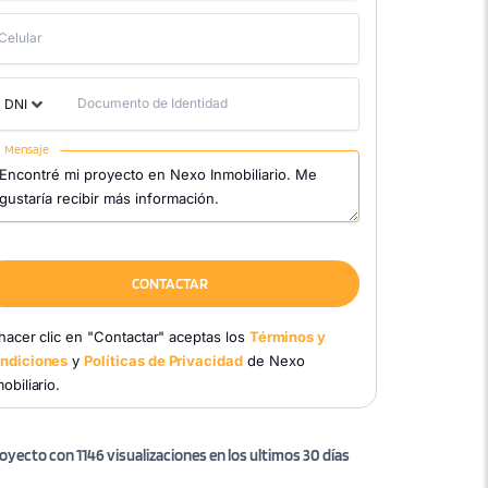
Celular
Documento de Identidad
DNI
Mensaje
CONTACTAR
 hacer clic en "Contactar" aceptas los
Términos y
ndiciones
y
Políticas de Privacidad
de Nexo
obiliario.
oyecto con 1146 visualizaciones en los ultimos 30 días