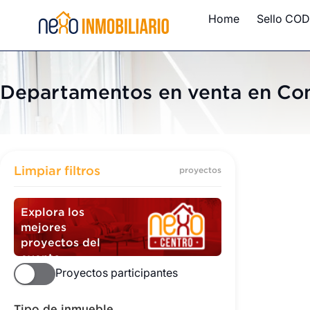
Home
Sello COD
Departamentos en venta en C
Departame
Limpiar filtros
proyectos
Explora los
mejores
proyectos del
evento
Proyectos participantes
Tipo de inmueble