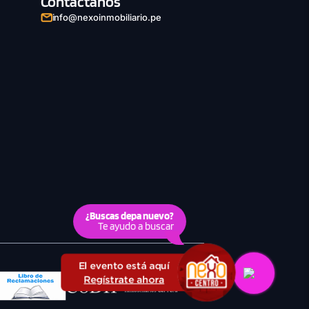
Contáctanos
info@nexoinmobiliario.pe
¿Buscas depa nuevo?
Te ayudo a buscar
El evento está aquí
Regístrate ahora