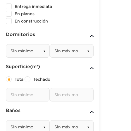
Entrega inmediata
En planos
En construcción
Dormitorios
▾
▾
Superficie(m²)
Total
Techado
Baños
▾
▾