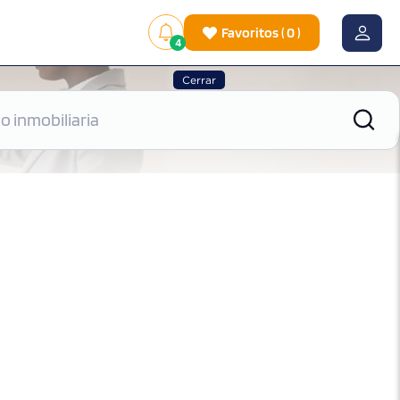
Favoritos
(
0
)
4
Cerrar
|
Ver mapa
Ordenar