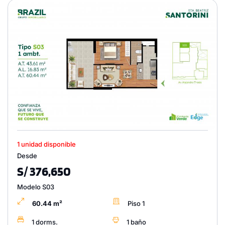
1 unidad disponible
Desde
S/ 376,650
Modelo S03
60.44 m²
Piso 1
1 dorms.
1 baño