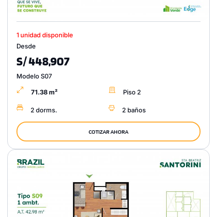
1 unidad disponible
Desde
S/ 448,907
Modelo S07
71.38 m²
Piso 2
2 dorms.
2 baños
COTIZAR AHORA