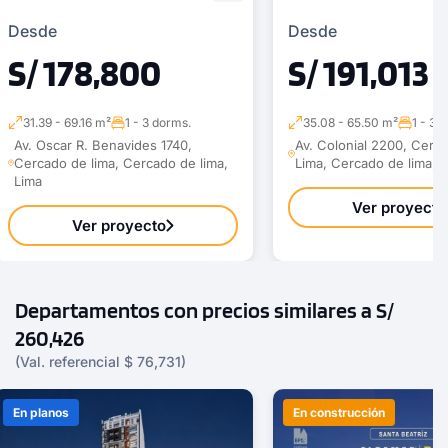
Desde
Desde
S/ 178,800
S/ 191,013
31.39 - 69.16 m²
1 - 3 dorms.
35.08 - 65.50 m²
1 - 3 
Av. Oscar R. Benavides 1740,
Av. Colonial 2200, Cerc
Cercado de lima, Cercado de lima,
Lima, Cercado de lima, 
Lima
Ver proyecto
Ver proyecto
Departamentos con precios similares a S/
260,426
(Val. referencial $ 76,731)
En planos
En construcción