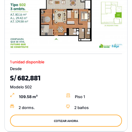
1 unidad disponible
Desde
S/ 682,881
Modelo S02
109.58 m²
Piso 1
2 dorms.
2 baños
COTIZAR AHORA