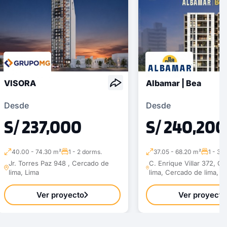
VISORA
Albamar | Bea
Desde
Desde
S/ 237,000
S/ 240,200
40.00 - 74.30 m²
1 - 2 dorms.
37.05 - 68.20 m²
1 - 3 
Jr. Torres Paz 948 , Cercado de
C. Enrique Villar 372, C
lima, Lima
lima, Cercado de lima, L
Ver proyecto
Ver proyecto