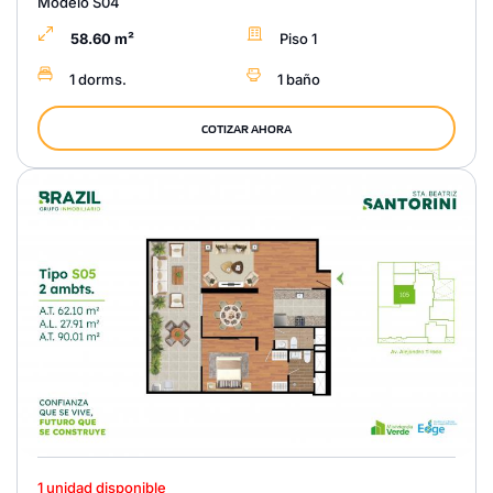
Modelo S04
58.60 m²
Piso 1
1 dorms.
1 baño
COTIZAR AHORA
1 unidad disponible