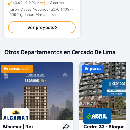
40.09 - 119.93 m²
1 - 3 dorms.
Jirón Capac Yupanqui a076 ( 1057-
1059 ), Jesus Maria, Lima
Ver proyecto
Otros Departamentos en Cercado De Lima
En construcción
En planos
Albamar | Re+
Cedro 33 - Bloque B