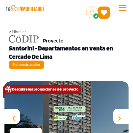
Toggle
(
)
4
naviga
Proyecto
Santorini - Departamentos en venta en
Cercado De Lima
En construcción
Descubre las promociones del proyecto
‹
›