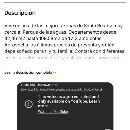
Descripción
Vive en una de las mejores zonas de Santa Beatriz muy
cerca al Parque de las aguas. Departamentos desde
42,46 m2 hasta 109.58m2 de 1 a 3 ambientes.
Aprovecha los últimos precios de preventa y obtén
depa soñado para ti y tu familia. Contará con diferentes
áreas sociales como: Lobby, sala de niños, coworking,
terraza con parrilla, sala de usos múltiples, sala de
juegos, Pet Spa, Gimnasio, Sala de cine y Piscina.
Leer la descripción completa
Video
Code 150: Unknown error.
Download File: https://www.youtube.com/watch?v=5voCzKKUmc8
Player