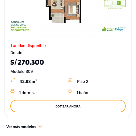
1 unidad disponible
Desde
S/ 270,300
Modelo S09
42.98 m²
Piso 2
1 dorms.
1 baño
COTIZAR AHORA
Ver más modelos