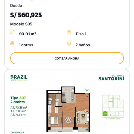
Desde
S/ 560,925
Modelo S05
90.01 m²
Piso 1
1 dorms.
2 baños
COTIZAR AHORA