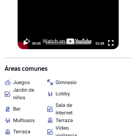
Player
1 unidad disponible
Desde
S/ 603,630
Modelo T12
132.71 m²
Piso 10
00:00
01:08
3 dorms.
3 baños
Áreas comunes
COTIZAR AHORA
Juegos
Gimnasio
Jardin de
Lobby
niños
Sala de
Bar
Internet
Multiusos
Terraza
Video
Terraza
vigilancia