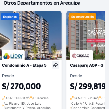
Otros Departamentos en Arequipa
En planos
En construcción
Condominio A - Etapa 5
Casaparq AQP - G
Desde
Desde
S/ 270,000
S/ 299,819
45.17 - 100.83 m²
1 - 3 dorms.
64.59 - 102.23 m²
3 - 3
Av. Pizarro 115, Jose Luis
Calle A 1 Urb.El Rosario II
Bustamante Y Rivero, Arequipa
Condominio Casaparq - 