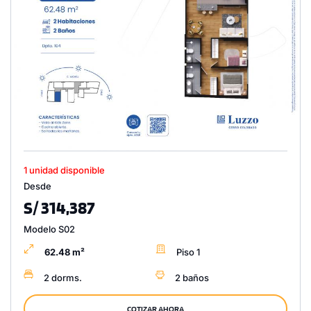
1 unidad disponible
Desde
S/ 314,387
Modelo S02
62.48 m²
Piso 1
2 dorms.
2 baños
COTIZAR AHORA