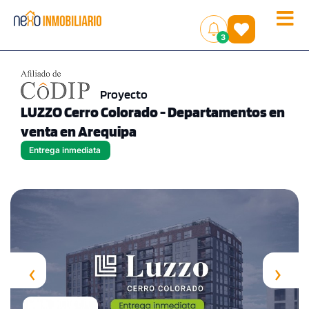
Toggle
(
)
3
naviga
Proyecto
LUZZO Cerro Colorado - Departamentos en
venta en Arequipa
Entrega inmediata
‹
›