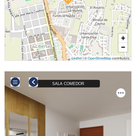
+
−
Leaflet
| ©
OpenStreetMap
contributors