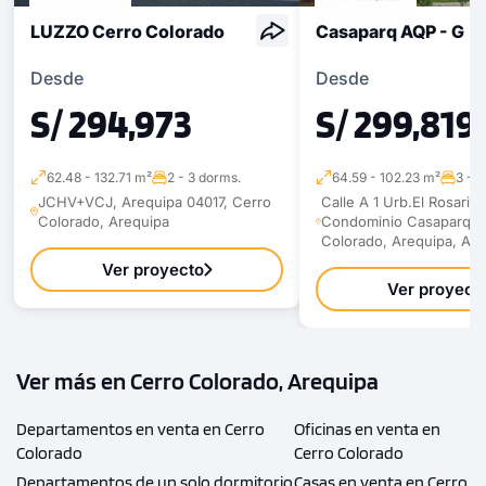
LUZZO Cerro Colorado
Casaparq AQP - G
Desde
Desde
S/ 294,973
S/ 299,819
62.48 - 132.71 m²
2 - 3 dorms.
64.59 - 102.23 m²
3 - 
JCHV+VCJ, Arequipa 04017, Cerro
Calle A 1 Urb.El Rosario I
Colorado, Arequipa
Condominio Casaparq -
Colorado, Arequipa, Are
Ver proyecto
Ver proyect
Ver más en Cerro Colorado, Arequipa
Departamentos en venta en Cerro
Oficinas en venta en
Colorado
Cerro Colorado
Departamentos de un solo dormitorio
Casas en venta en Cerro