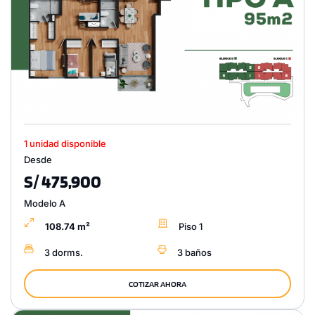
1 unidad disponible
Desde
S/ 475,900
Modelo A
108.74 m²
Piso 1
3 dorms.
3 baños
COTIZAR AHORA