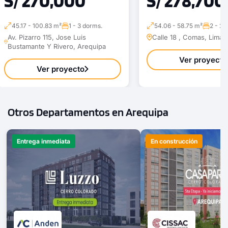
S/ 270,000
S/ 278,700
45.17 - 100.83 m²
1 - 3 dorms.
54.06 - 58.75 m²
2 - 2 
Av. Pizarro 115, Jose Luis
Calle 18 , Comas, Lima
Bustamante Y Rivero, Arequipa
Ver proyecto
Ver proyecto
Otros Departamentos en Arequipa
Entrega inmediata
En construcción