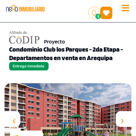
Toggle
(
)
3
naviga
Proyecto
Condominio Club los Parques - 2da Etapa -
Departamentos en venta en Arequipa
Entrega inmediata
‹
›