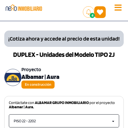
Toggle
(
)
4
naviga
¡Cotiza ahora y accede al precio de esta unidad!
DUPLEX - Unidades del Modelo TIPO 2J
Proyecto
Albamar | Aura
En construcción
Contáctate con
ALBAMAR GRUPO INMOBILIARIO
por el proyecto
Albamar | Aura.
PISO 22 - 2202