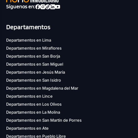
Síguenos en:
Departamentos
Departamentos en Lima
Departamentos en Miraflores
Departamentos en San Borja
Departamentos en San Miguel
Departamentos en Jesús María
Departamentos en San Isidro
Departamentos en Magdalena del Mar
Departamentos en Lince
Departamentos en Los Olivos
Departamentos en La Molina
Departamentos en San Martín de Porres
Departamentos en Ate
Departamentos en Pueblo Libre