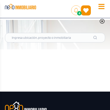
Toggle
(
)
4
naviga
Venta de Inmuebles en Perú
Filtrar
Inmuebles disponibles en Perú
|
Ver mapa
Ordenar