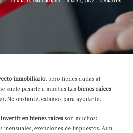
POR
NEXO INMOBILIARIO
8 ABRIL, 2022
5 MINUTOS
ecto inmobiliario
, pero tienes dudas al
que suele pasarle a muchas Las
bienes raíces
er. No obstante, estamos para ayudarte.
 invertir en bienes raíces
son muchos:
tas mensuales, exenciones de impuestos. Aun