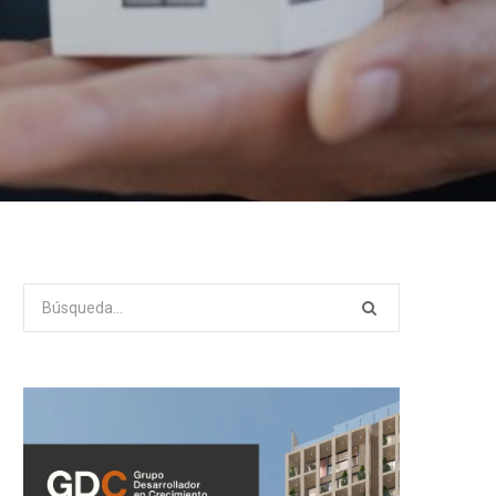
Search
for: