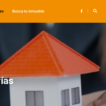
des
Busca tu inmueble
F
a
c
e
b
o
o
k
rías