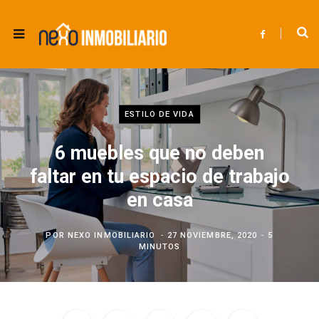
F
a
c
e
b
o
o
k
ESTILO DE VIDA
6 muebles que no deben
faltar en tu espacio de trabajo
en casa
POR
NEXO INMOBILIARIO
27 NOVIEMBRE, 2020
5
MINUTOS