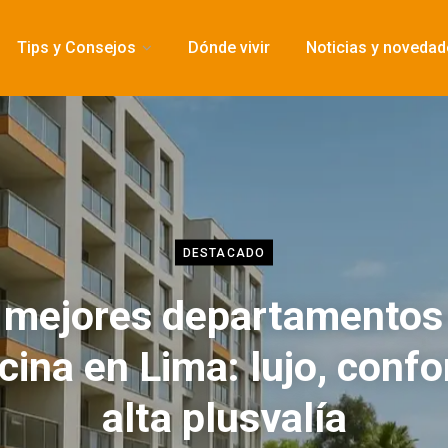
Tips y Consejos
Dónde vivir
Noticias y noveda
DESTACADO
 mejores departamentos
cina en Lima: lujo, confo
alta plusvalía