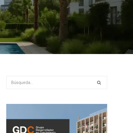
Search
for: