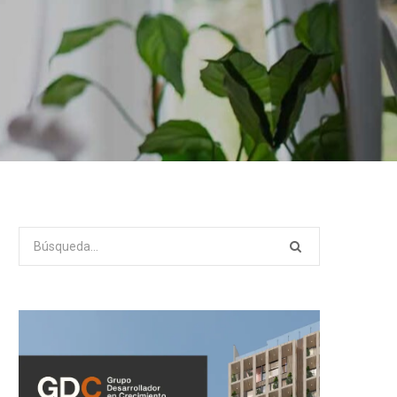
Search
for: