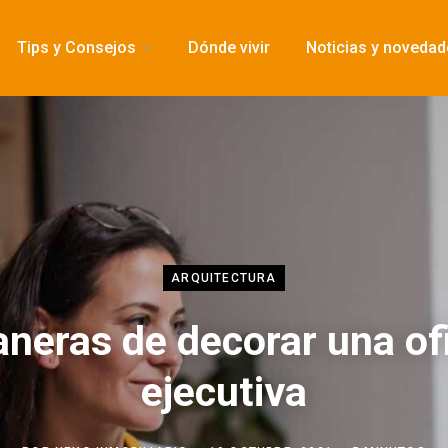
Tips y Consejos
Dónde vivir
Noticias y noveda
ARQUITECTURA
neras de decorar una of
ejecutiva