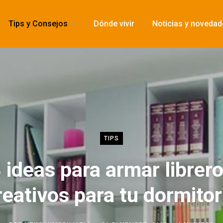
Tips y Consejos
Dónde vivir
Noticias y noveda
TIPS
 ideas para armar librer
reativos para tu dormitor