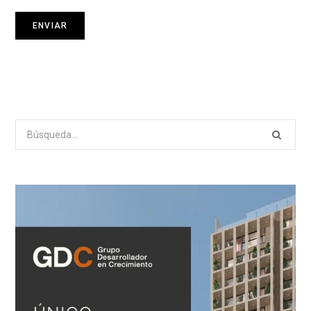
Search
for: