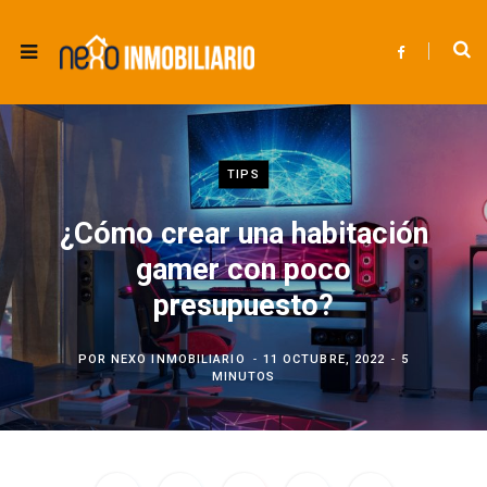
F
a
c
e
b
o
o
k
TIPS
¿Cómo crear una habitación
gamer con poco
presupuesto?
POR
NEXO INMOBILIARIO
11 OCTUBRE, 2022
5
MINUTOS