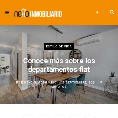
F
a
c
e
b
o
o
k
ESTILO DE VIDA
Conoce más sobre los
departamentos flat
POR
NEXO INMOBILIARIO
13 SEPTIEMBRE, 2021
5
MINUTOS