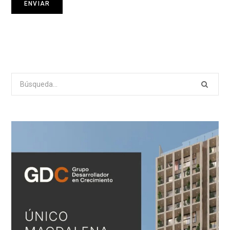
Search
for: