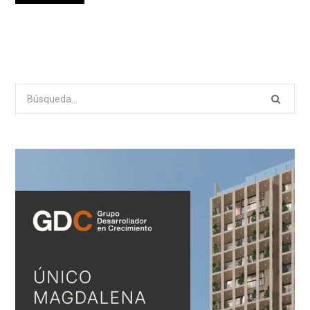
Search
for: