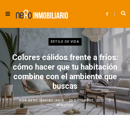
F
a
c
e
b
o
o
k
ESTILO DE VIDA
Colores cálidos frente a fríos:
cómo hacer que tu habitación
combine con el ambiente que
buscas
POR
NEXO INMOBILIARIO
20 DICIEMBRE, 2021
5
MINUTOS