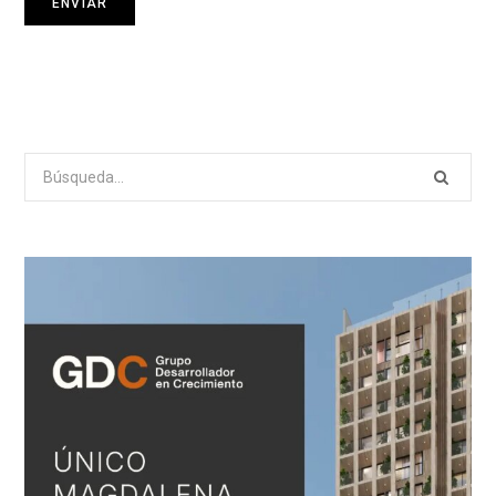
Search
for: