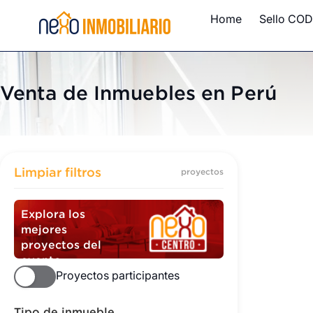
Home
Sello COD
Venta de Inmuebles en Perú
Inmuebles
Limpiar filtros
proyectos
Explora los
mejores
proyectos del
evento
Proyectos participantes
Tipo de inmueble