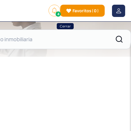
Favoritos
(
0
)
4
Cerrar
|
Ver mapa
Ordenar