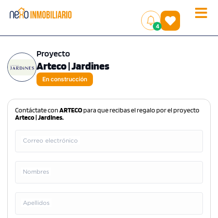
Toggle
(
)
4
naviga
Proyecto
Arteco | Jardines
En construcción
Contáctate con
ARTECO
para que recibas el regalo por el proyecto
Arteco | Jardines.
Correo electrónico
Nombres
Apellidos