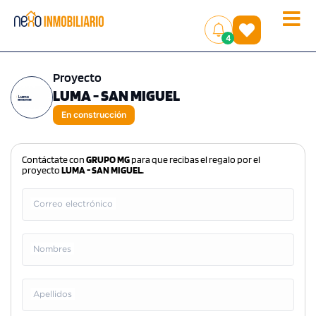
Toggle
(
)
4
naviga
Proyecto
LUMA - SAN MIGUEL
En construcción
Contáctate con
GRUPO MG
para que recibas el regalo por el
proyecto
LUMA - SAN MIGUEL.
Correo electrónico
Nombres
Apellidos