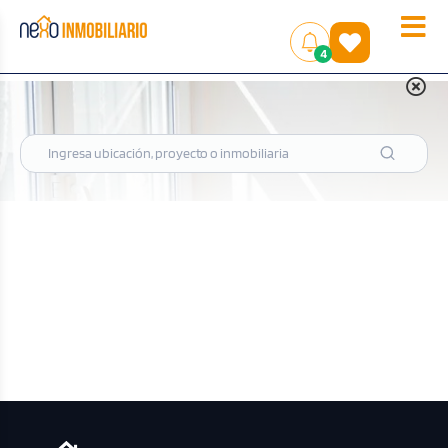
Toggle
(
)
4
naviga
Departamentos en venta en Chacarilla Del Estanque
Filtrar
Departamentos disponibles en
Chacarilla Del Estanque
|
Ver mapa
Ordenar