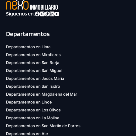
Síguenos en:
Departamentos
Departamentos en Lima
Departamentos en Miraflores
Departamentos en San Borja
Departamentos en San Miguel
Departamentos en Jesús María
Departamentos en San Isidro
Departamentos en Magdalena del Mar
Departamentos en Lince
Departamentos en Los Olivos
Departamentos en La Molina
Departamentos en San Martín de Porres
Departamentos en Ate