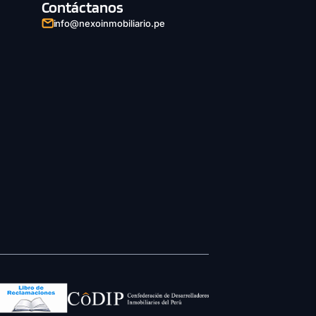
Contáctanos
info@nexoinmobiliario.pe