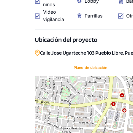
Lobby
Ba
y estudiar en un ambiente tranquilo y produc
niños
una experiencia de vida inspirada en una de 
Video
Parrillas
Ot
parte de este proyecto único.
vigilancia
Ubicación del proyecto
Calle Jose Ugarteche 103 Pueblo Libre, Pue
Plano de ubicación