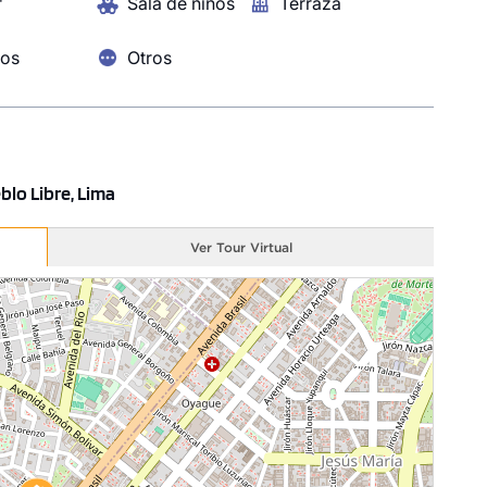
r
Sala de niños
Terraza
tivo. Emerald Pueblo Libre 2 no es solo un hogar, es
las regiones más ricas y diversas del mundo. Ven y sé
ros
Otros
blo Libre, Lima
Ver Tour Virtual