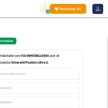
Favoritos
(
0
)
4
inmediata
ntáctate con
FAI INMOBILIARIA
por el
oyecto
Emerald Pueblo Libre 2
.
Correo Electrónico
Nombres
Apellidos