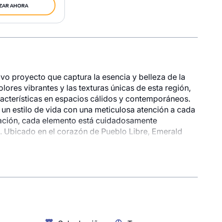
ZAR AHORA
vo proyecto que captura la esencia y belleza de la
lores vibrantes y las texturas únicas de esta región,
acterísticas en espacios cálidos y contemporáneos.
 un estilo de vida con una meticulosa atención a cada
oración, cada elemento está cuidadosamente
onible
al. Ubicado en el corazón de Pueblo Libre, Emerald
variedad de espacios exclusivos diseñados para tu
784
tura*: Un recibidor impresionante que marca la pauta
. - *Ebox*: Un espacio para guardar tus pedidos
0 - X12 - Dplx
e Center*: Pensado para los amantes del ciclismo, con
Piso 10
 bicicleta. - *Grandfamily Room*: Un lugar perfecto
2 baños
dables. - *Zona de niños*: Un área segura y divertida
 parrilla con vista panorámica*: Disfruta de asados
ZAR AHORA
 y sala de cowork*: Espacios dedicados para trabajar