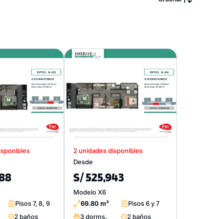
isponibles
2 unidades disponibles
Desde
588
S/ 525,943
Modelo X6
Pisos 7, 8, 9
69.80 m²
Pisos 6 y 7
2 baños
3 dorms.
2 baños