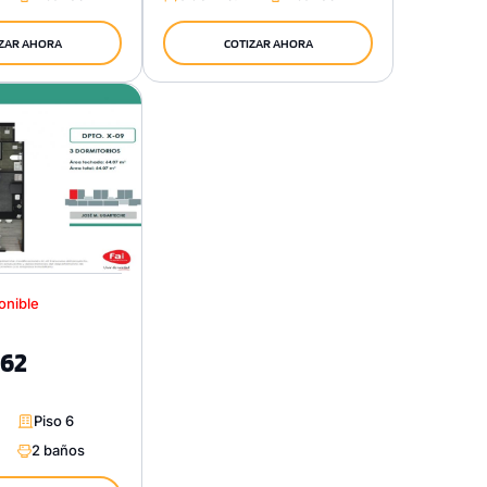
ZAR AHORA
COTIZAR AHORA
onible
862
Piso 6
2 baños