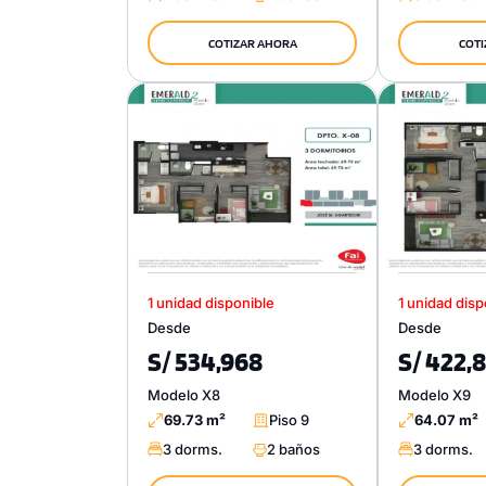
COTIZAR AHORA
COTI
1 unidad disponible
1 unidad disp
Desde
Desde
S/ 534,968
S/ 422,
Modelo X8
Modelo X9
69.73 m²
Piso 9
64.07 m²
3 dorms.
2 baños
3 dorms.