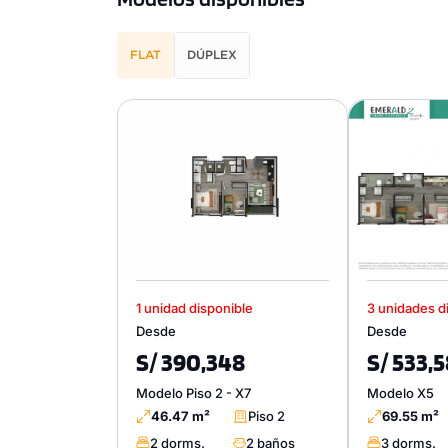
FLAT
DÚPLEX
1 unidad disponible
3 unidades d
Desde
Desde
S/ 390,348
S/ 533,
Modelo Piso 2 - X7
Modelo X5
46.47 m²
Piso 2
69.55 m²
2 dorms.
2 baños
3 dorms.