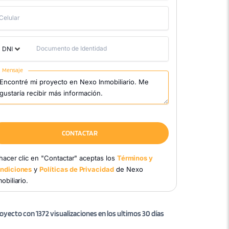
Celular
Documento de Identidad
DNI
Mensaje
CONTACTAR
 hacer clic en "Contactar" aceptas los
Términos y
ndiciones
y
Políticas de Privacidad
de Nexo
obiliario.
oyecto con 1372 visualizaciones en los ultimos 30 días