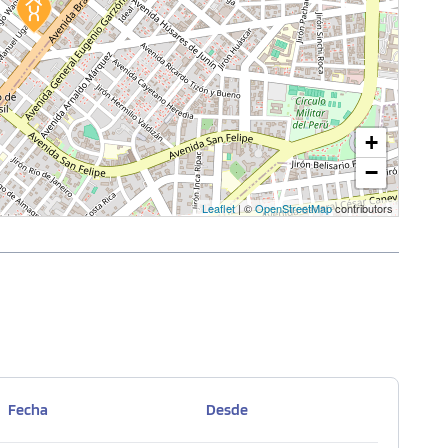
+
−
Leaflet
| ©
OpenStreetMap
contributors
Fecha
Desde