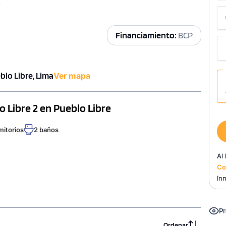
2
Financiamiento:
BCP
blo Libre, Lima
Ver mapa
 Libre 2 en Pueblo Libre
mitorios
2 baños
Al
Co
Inm
Pr
Ordenar