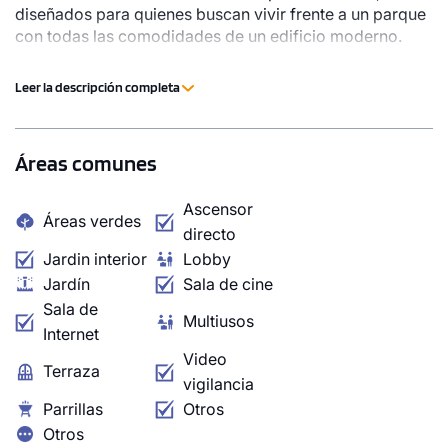
diseñados para quienes buscan vivir frente a un parque
con todas las comodidades de un edificio moderno.
Espacios que elevan tu día a día: Rooftop con vistas al
parque, lobby, coworking, flex room, pet spa, wellness
Leer la descripción completa
smart, parque interior, estacionamiento de bicicletas y
meet & streaming room. Vive en armonía con tu entorno:
1 unidad disponible
vistas abiertas, sin el ruido de la ciudad, con espacios
Desde
Áreas comunes
diseñados para tu bienestar y conexión con la
S/ 482,000
naturaleza. Servipro: más de 33 años construyendo
Ascensor
hogares en Lima.
Modelo TIPO 7 - A
Áreas verdes
directo
75.50 m²
Piso 11
Jardin interior
Lobby
Jardín
Sala de cine
2 dorms.
2 baños
Sala de
Multiusos
COTIZAR AHORA
Internet
Video
Terraza
vigilancia
Parrillas
Otros
Otros