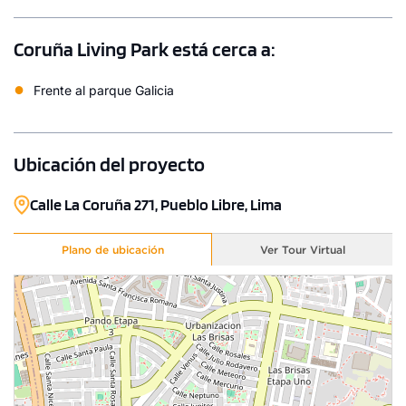
Coruña Living Park está cerca a:
●
Frente al parque Galicia
Ubicación del proyecto
Calle La Coruña 271, Pueblo Libre, Lima
1 unidad disponible
Desde
S/ 482,000
Plano de ubicación
Ver Tour Virtual
Modelo TIPO 7 - B
77.50 m²
Piso 11
1 dorms.
1 baño
COTIZAR AHORA