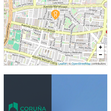
+
−
Leaflet
| ©
OpenStreetMap
contributors