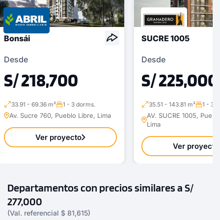
Bonsái
SUCRE 1005
Desde
Desde
S/ 218,700
S/ 225,000
33.91 - 69.36 m²
1 - 3 dorms.
35.51 - 143.81 m²
1 - 3 
Av. Sucre 760, Pueblo Libre, Lima
AV. SUCRE 1005, Pueblo
Lima
Ver proyecto
Ver proyecto
Departamentos con precios similares a S/
277,000
(Val. referencial $ 81,615)