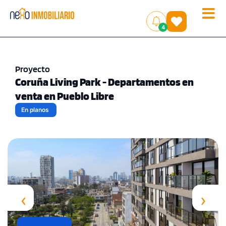
Toggle
(
)
4
naviga
Proyecto
Coruña Living Park - Departamentos en
venta en Pueblo Libre
En planos
‹
›