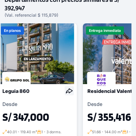
392,947
(Val. referencial $ 115,879)
En planos
Entrega inmediata
Leguia 860
Residencial Valenti
Desde
Desde
S/ 347,000
S/ 355,416
40.01 - 119.40 m²
1 - 3 dorms.
51.66 - 144.00 m²
1 - 3