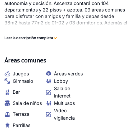
autonomía y decisión. Ascenza contará con 104
departamentos y 22 pisos + azotea. 09 áreas comunes
para disfrutar con amigos y familia y depas desde
38m2 hasta 77m2 de 01-02 y 03 dormitorios. Además el
proyecto contará con 02 ascensores de última
generación, sistema de video vigilancia las 24h, alarmas
Leer la descripción completa
contra incendios, estructuras resistentes ante sismos y
también es un edificio 100% pet friendly. Ascenza es un
proyecto de FCM y Molero.
Áreas comunes
Juegos
Áreas verdes
Gimnasio
Lobby
Sala de
Bar
Internet
Sala de niños
Multiusos
Video
Terraza
vigilancia
Parrillas