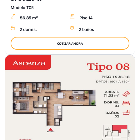
Modelo T05
56.85 m²
Piso 14
2 dorms.
2 baños
COTIZAR AHORA