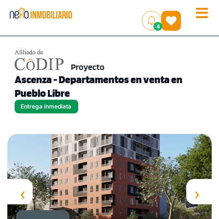
Toggle
(
)
4
naviga
Proyecto
Ascenza - Departamentos en venta en
Pueblo Libre
Entrega inmediata
‹
›