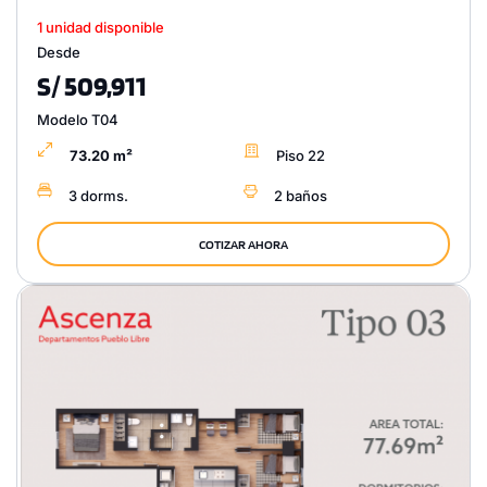
1 unidad disponible
Desde
S/ 509,911
Modelo T04
73.20 m²
Piso 22
3 dorms.
2 baños
COTIZAR AHORA