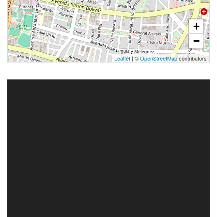
+
−
Leaflet
| ©
OpenStreetMap
contributors