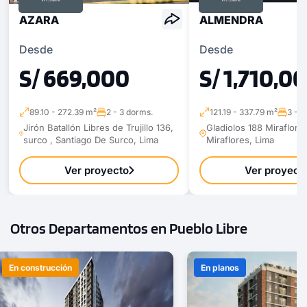
AZARA
ALMENDRA
Desde
Desde
S/ 669,000
S/ 1,710,0
89.10 - 272.39 m²
2 - 3 dorms.
121.19 - 337.79 m²
3 - 3
Jirón Batallón Libres de Trujillo 136,
Gladiolos 188 Miraflores
surco , Santiago De Surco, Lima
Miraflores, Lima
Ver proyecto
Ver proyect
Otros Departamentos en Pueblo Libre
En construcción
En planos