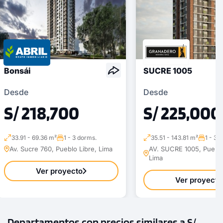
Bonsái
SUCRE 1005
Desde
Desde
S/ 218,700
S/ 225,000
33.91 - 69.36 m²
1 - 3 dorms.
35.51 - 143.81 m²
1 - 3 
Av. Sucre 760, Pueblo Libre, Lima
AV. SUCRE 1005, Pueblo
Lima
Ver proyecto
Ver proyecto
Departamentos con precios similares a S/