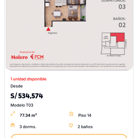
1 unidad disponible
Desde
S/ 534,574
Modelo T03
77.34 m²
Piso 14
3 dorms.
2 baños