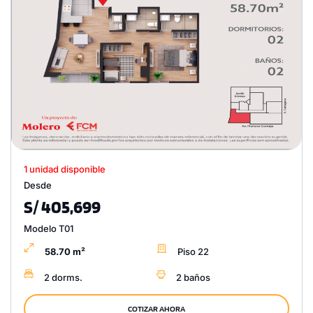
1 unidad disponible
Desde
S/ 405,699
Modelo T01
58.70 m²
Piso 22
2 dorms.
2 baños
COTIZAR AHORA