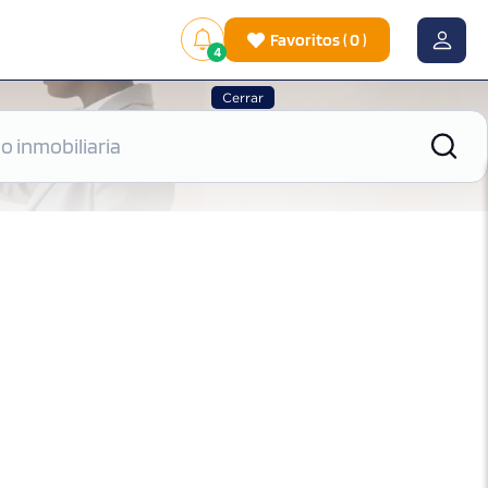
Favoritos
(
0
)
4
Cerrar
|
Ver mapa
Ordenar