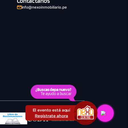
Contáctanos
info@nexoinmobiliario.pe
¿Buscas depa nuevo?
Te ayudo a buscar
El evento está aquí
Regístrate ahora