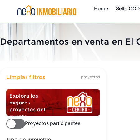
Home
Sello COD
Departamentos en venta en El
Departame
Limpiar filtros
proyectos
Explora los
mejores
proyectos del
evento
Proyectos participantes
Tipo de inmueble