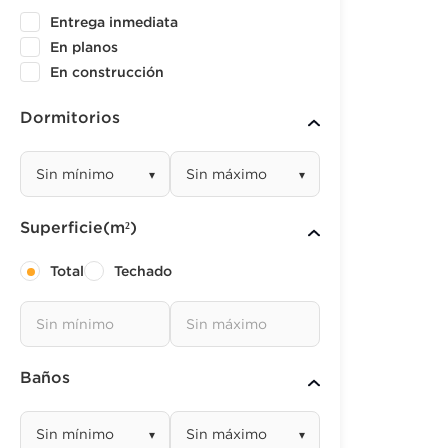
Entrega inmediata
En planos
En construcción
Dormitorios
▾
▾
Superficie(m²)
Total
Techado
Baños
▾
▾