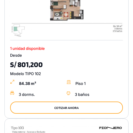
1 unidad disponible
Desde
S/ 801,200
Modelo TIPO 102
84.38 m²
Piso 1
3 dorms.
3 baños
COTIZAR AHORA