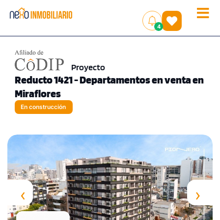
Toggle
(
)
4
naviga
Proyecto
Reducto 1421 - Departamentos en venta en
Miraflores
En construcción
‹
›