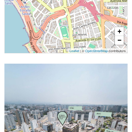
+
−
Leaflet
| ©
OpenStreetMap
contributors
1 unidad disponible
Desde
S/ 1,390,000
Modelo DUPLEX 1204
153.72 m²
Piso 12
3 dorms.
3 baños
COTIZAR AHORA