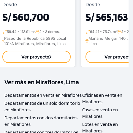
Desde
Desde
S/ 560,700
S/ 565,163
59.44 - 113.91 m²
2 - 3 dorms.
64.41 - 75.74 m²
1 - 2 
Paseo de la Republica 5895 Local
Mariano Melgar 440 , Mi
101-A Miraflores, Miraflores, Lima
Lima
Ver proyecto
Ver proyecto
Ver más en Miraflores, Lima
Departamentos en venta en Miraflores
Oficinas en venta en
Miraflores
Departamentos de un solo dormitorio
en Miraflores
Casas en venta en
Miraflores
Departamentos con dos dormitorios
en Miraflores
Lotes en venta en
Miraflores
Departamentos con tres dormitorios