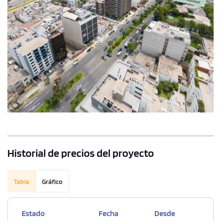
1 unidad disponible
Desde
S/ 1,367,000
Historial de precios del proyecto
Modelo DUPLEX 1205
152.00 m²
Piso 12
Tabla
Gráfico
3 dorms.
3 baños
Estado
Fecha
Desde
COTIZAR AHORA