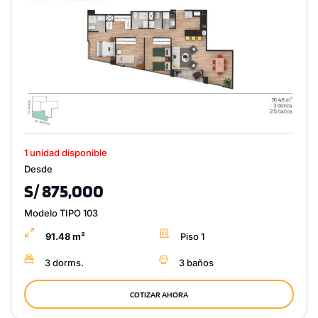
1 unidad disponible
Desde
S/ 875,000
Modelo TIPO 103
91.48 m²
Piso 1
3 dorms.
3 baños
COTIZAR AHORA