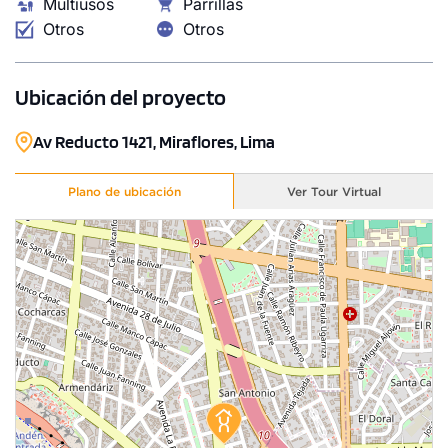
Multiusos
Parrillas
Otros
Otros
Ubicación del proyecto
Av Reducto 1421, Miraflores, Lima
1 unidad disponible
Desde
S/ 1,422,000
Plano de ubicación
Ver Tour Virtual
Modelo DUPLEX 1201
174.69 m²
Piso 12
3 dorms.
3 baños
COTIZAR AHORA