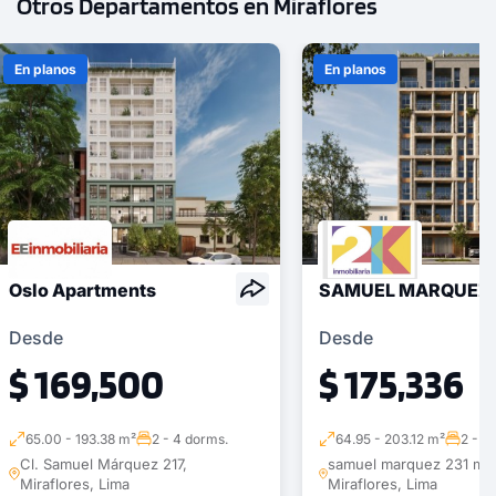
Otros Departamentos en Miraflores
En planos
En planos
Oslo Apartments
SAMUEL MARQUEZ 
Desde
Desde
$ 169,500
$ 175,336
65.00 - 193.38 m²
2 - 4 dorms.
64.95 - 203.12 m²
2 - 3
Cl. Samuel Márquez 217,
samuel marquez 231 mira
Miraflores, Lima
Miraflores, Lima