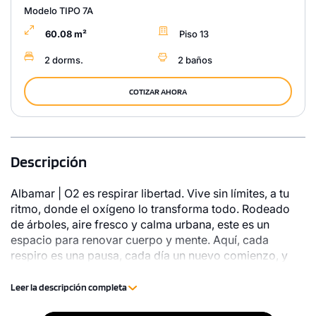
Modelo TIPO 7A
60.08 m²
Piso 13
2 dorms.
2 baños
COTIZAR AHORA
Descripción
Albamar | O2 es respirar libertad. Vive sin límites, a tu
ritmo, donde el oxígeno lo transforma todo. Rodeado
de árboles, aire fresco y calma urbana, este es un
espacio para renovar cuerpo y mente. Aquí, cada
respiro es una pausa, cada día un nuevo comienzo, y
cada rincón, una bocanada de vida.
Leer la descripción completa
1 unidad disponible