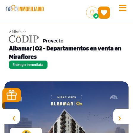
Toggle
(
)
4
naviga
Proyecto
Albamar | O2 - Departamentos en venta en
Miraflores
Entrega inmediata
‹
›