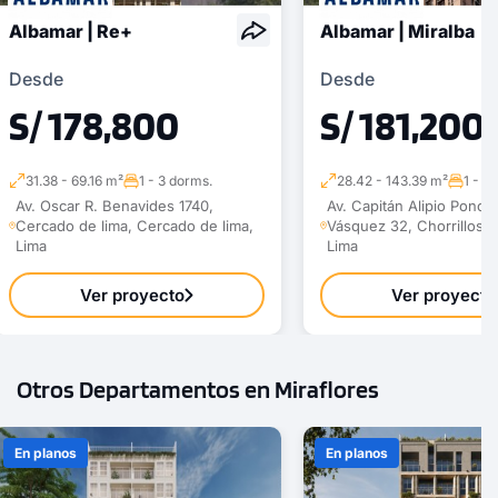
Albamar | Re+
Albamar | Miralba
Desde
Desde
S/ 178,800
S/ 181,200
31.38 - 69.16 m²
1 - 3 dorms.
28.42 - 143.39 m²
1 - 3
Av. Oscar R. Benavides 1740,
Av. Capitán Alipio Ponce
Cercado de lima, Cercado de lima,
Vásquez 32, Chorrillos, C
Lima
Lima
Ver proyecto
Ver proyecto
Otros Departamentos en Miraflores
En planos
En planos