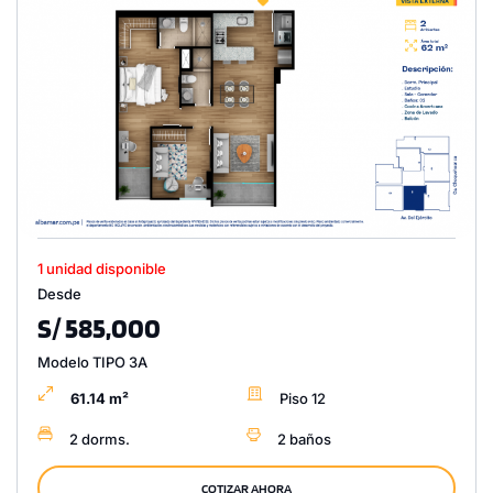
1 unidad disponible
Desde
S/ 585,000
Modelo TIPO 3A
61.14 m²
Piso 12
2 dorms.
2 baños
COTIZAR AHORA