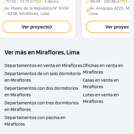
57.50 - 73.73 m²
2 - 2 dorms.
68.08 - 220.88 m²
1 - 3
Av. Paseo de la República N° 6334
Av. Arequipa 4225, Mira
- 6338, Miraflores, Lima
Lima
Ver proyecto
Ver proyecto
Ver más en Miraflores, Lima
Departamentos en venta en Miraflores
Oficinas en venta en
Miraflores
Departamentos de un solo dormitorio
en Miraflores
Casas en venta en
Miraflores
Departamentos con dos dormitorios
en Miraflores
Lotes en venta en
Miraflores
Departamentos con tres dormitorios
en Miraflores
Departamentos con piscina en
Miraflores