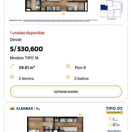
1 unidad disponible
Desde
S/ 530,600
Modelo TIPO 1A
59.81 m²
Piso 8
2 dorms.
2 baños
COTIZAR AHORA