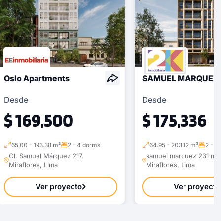
Oslo Apartments
SAMUEL MARQUEZ 
Desde
Desde
$ 169,500
$ 175,336
65.00 - 193.38 m²
2 - 4 dorms.
64.95 - 203.12 m²
2 - 3
Cl. Samuel Márquez 217,
samuel marquez 231 mira
Miraflores, Lima
Miraflores, Lima
Ver proyecto
Ver proyecto