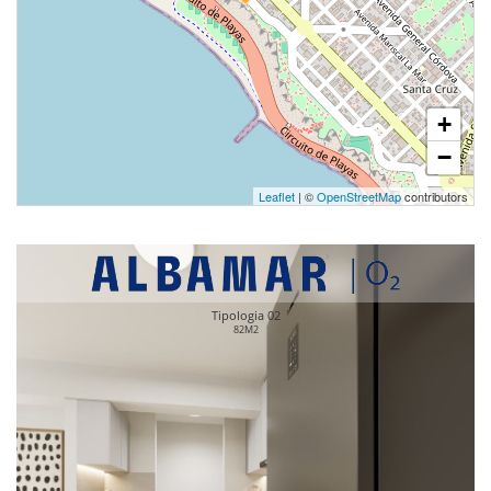
+
−
Leaflet
| ©
OpenStreetMap
contributors