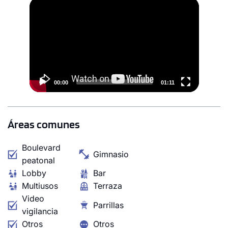
Video
Desde
Player
S/ 726,819
Modelo TIPO 2C
153.03 m²
Piso 13
3 dorms.
2 baños
00:00
01:11
COTIZAR AHORA
Áreas comunes
Boulevard
Gimnasio
peatonal
Lobby
Bar
Multiusos
Terraza
Video
Parrillas
vigilancia
Otros
Otros