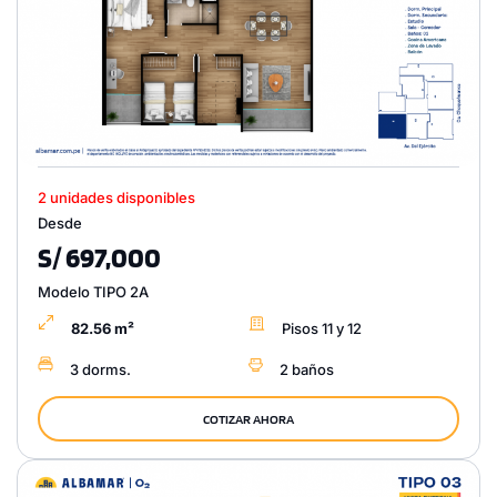
2 unidades disponibles
Desde
S/ 697,000
Modelo TIPO 2A
82.56 m²
Pisos 11 y 12
3 dorms.
2 baños
COTIZAR AHORA