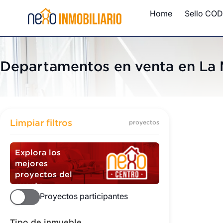
Home
Sello COD
Departamentos en venta en La 
Departame
Limpiar filtros
proyectos
Explora los
mejores
proyectos del
evento
Proyectos participantes
Tipo de inmueble