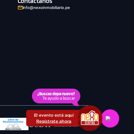
Contáctanos
info@nexoinmobiliario.pe
¿Buscas depa nuevo?
Te ayudo a buscar
El evento está aquí
Regístrate ahora