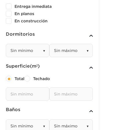
Entrega inmediata
En planos
En construcción
Dormitorios
▾
▾
Superficie(m²)
Total
Techado
Baños
▾
▾