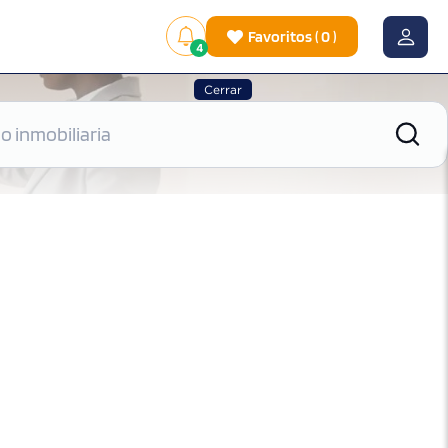
Favoritos
(
0
)
4
Cerrar
|
Ver mapa
Ordenar