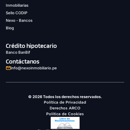
Inmobiliarias
Sello CODIP
Nexo - Bancos
Blog
Crédito hipotecario
Banco BanBif
Contáctanos
info@nexoinmobiliario.pe
© 2026 Todos los derechos reservados.
Política de Privacidad
Derechos ARCO
Política de Cookies