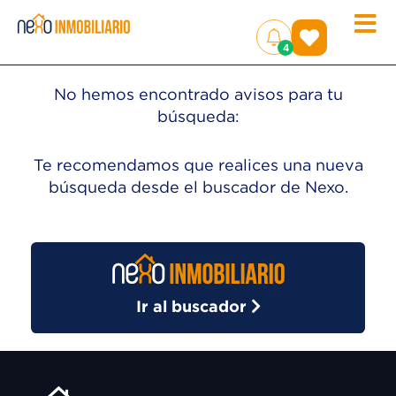
Toggle
(
)
4
naviga
No hemos encontrado avisos para tu
búsqueda:
Te recomendamos que realices una nueva
búsqueda desde el buscador de Nexo.
Ir al buscador