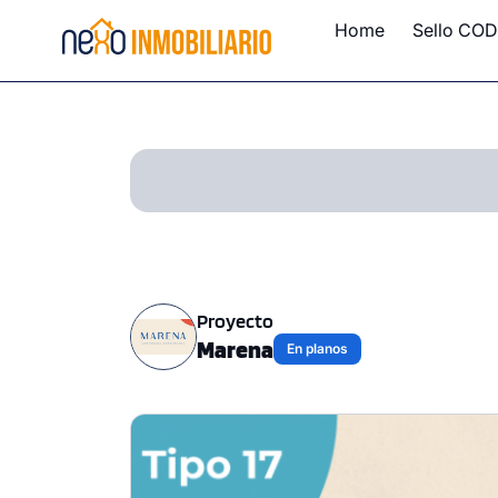
Home
Sello COD
Proyecto
Marena
En planos