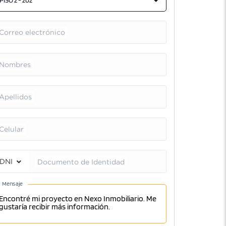
PISO 2 - 202
Correo electrónico
Nombres
Apellidos
Celular
DNI
Documento de Identidad
Mensaje