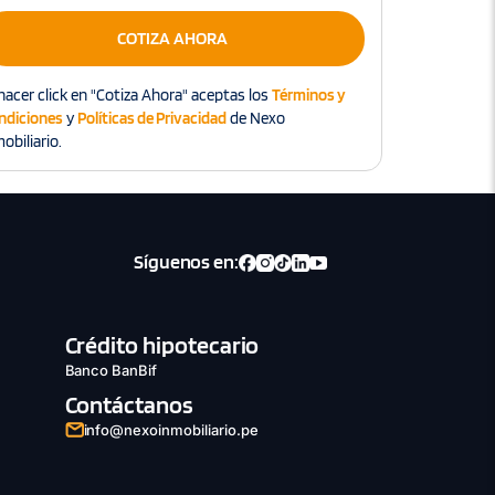
COTIZA AHORA
hacer click en "Cotiza Ahora" aceptas los
Términos y
ndiciones
y
Políticas de Privacidad
de Nexo
obiliario.
Síguenos en:
Crédito hipotecario
Banco BanBif
Contáctanos
info@nexoinmobiliario.pe