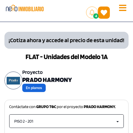
Toggle
(
)
4
naviga
¡Cotiza ahora y accede al precio de esta unidad!
FLAT - Unidades del Modelo 1A
Proyecto
PRADO HARMONY
En planos
Contáctate con
GRUPO T&C
por el proyecto
PRADO HARMONY.
PISO 2 - 201