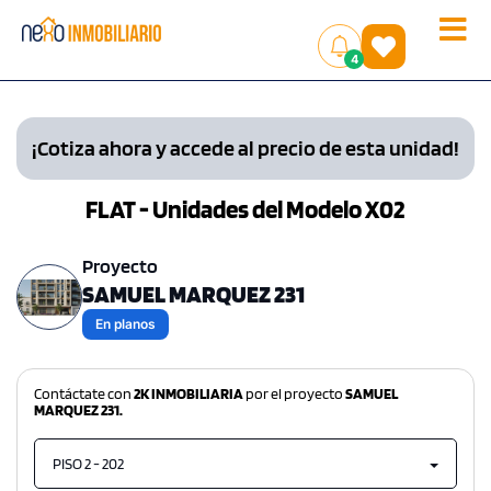
Toggle
(
)
4
naviga
¡Cotiza ahora y accede al precio de esta unidad!
FLAT - Unidades del Modelo X02
Proyecto
SAMUEL MARQUEZ 231
En planos
Contáctate con
2K INMOBILIARIA
por el proyecto
SAMUEL
MARQUEZ 231.
PISO 2 - 202