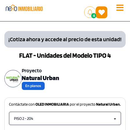
Toggle
(
)
4
naviga
¡Cotiza ahora y accede al precio de esta unidad!
FLAT - Unidades del Modelo TIPO 4
Proyecto
Natural Urban
En planos
Contáctate con
OLED INMOBILIARIA
por el proyecto
Natural Urban.
PISO 2 - 204