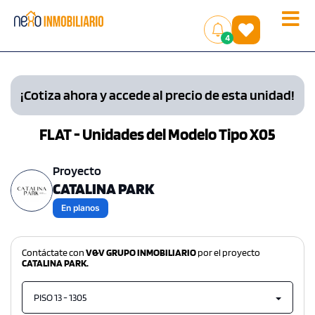
Toggle
(
)
4
naviga
¡Cotiza ahora y accede al precio de esta unidad!
FLAT - Unidades del Modelo Tipo X05
Proyecto
CATALINA PARK
En planos
Contáctate con
V&V GRUPO INMOBILIARIO
por el proyecto
CATALINA PARK.
PISO 13 - 1305