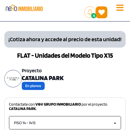
Toggle
(
)
4
naviga
¡Cotiza ahora y accede al precio de esta unidad!
FLAT - Unidades del Modelo Tipo X15
Proyecto
CATALINA PARK
En planos
Contáctate con
V&V GRUPO INMOBILIARIO
por el proyecto
CATALINA PARK.
PISO 14 - 1415