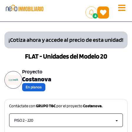
Toggle
(
)
4
naviga
¡Cotiza ahora y accede al precio de esta unidad!
FLAT - Unidades del Modelo 20
Proyecto
Costanova
En planos
Contáctate con
GRUPO T&C
por el proyecto
Costanova.
PISO 2 - 220