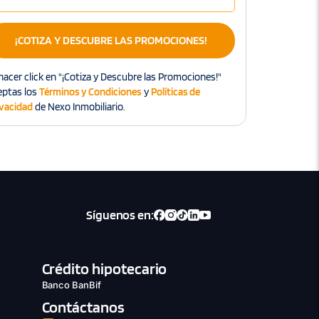
¡COTIZA Y DESCUBRE LAS PROMOCIONES!
hacer click en "¡Cotiza y Descubre las Promociones!"
eptas los
Términos y Condiciones
y
Políticas de
ivacidad
de Nexo Inmobiliario.
Síguenos en:
Crédito hipotecario
Banco BanBif
Contáctanos