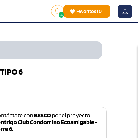
Favoritos
(
0
)
4
-TIPO 6
ontáctate con
BESCO
por el proyecto
entriqo Club Condomino Ecoamigable -
rre 6.