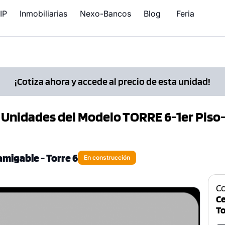
IP
Inmobiliarias
Nexo-Bancos
Blog
Feria
¡Cotiza ahora y accede al precio de esta unidad!
 Unidades del Modelo TORRE 6-1er Piso
migable - Torre 6
En construcción
C
C
To