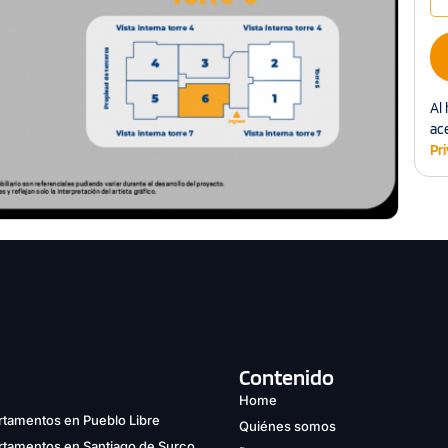
Al 
ac
Pr
Contenido
Home
tamentos en Pueblo Libre
Quiénes somos
rtamentos en Santiago de Surco