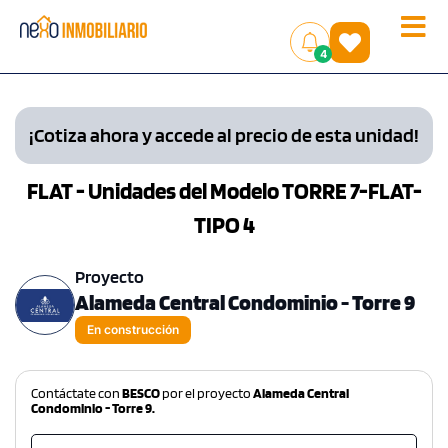
Toggle
(
)
4
naviga
¡Cotiza ahora y accede al precio de esta unidad!
FLAT - Unidades del Modelo TORRE 7-FLAT-
TIPO 4
Proyecto
Alameda Central Condominio - Torre 9
En construcción
Contáctate con
BESCO
por el proyecto
Alameda Central
Condominio - Torre 9.