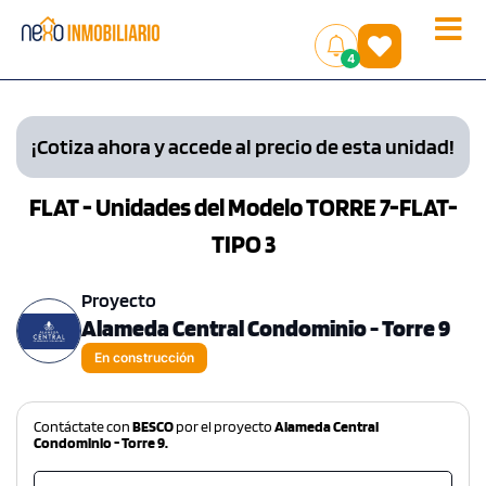
Toggle
(
)
4
naviga
¡Cotiza ahora y accede al precio de esta unidad!
FLAT - Unidades del Modelo TORRE 7-FLAT-
TIPO 3
Proyecto
Alameda Central Condominio - Torre 9
En construcción
Contáctate con
BESCO
por el proyecto
Alameda Central
Condominio - Torre 9.