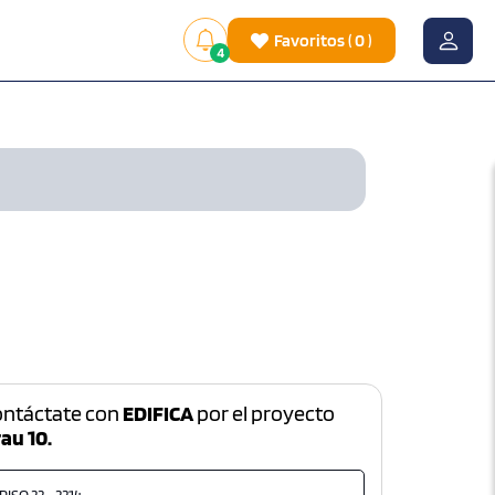
Favoritos
(
0
)
4
ontáctate con
EDIFICA
por el proyecto
au 10.