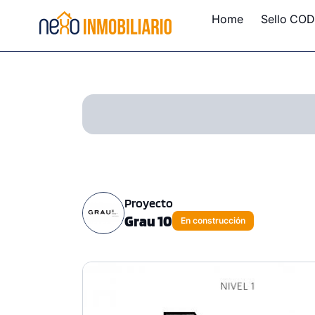
Home
Sello COD
Proyecto
Grau 10
En construcción