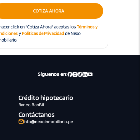
COTIZA AHORA
hacer click en "Cotiza Ahora" aceptas los
Términos y
ndiciones
y
Políticas de Privacidad
de Nexo
obiliario.
Síguenos en:
Crédito hipotecario
Banco BanBif
Contáctanos
info@nexoinmobiliario.pe