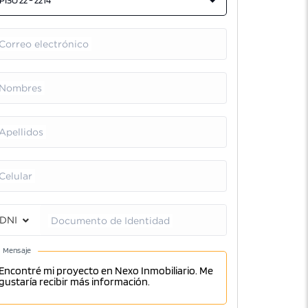
PISO 22 - 2214
Correo electrónico
Nombres
Apellidos
Celular
DNI
Documento de Identidad
Mensaje