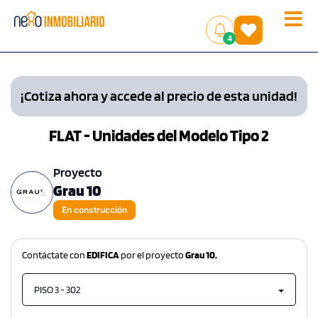
Toggle
(
)
4
naviga
¡Cotiza ahora y accede al precio de esta unidad!
FLAT - Unidades del Modelo Tipo 2
Proyecto
Grau 10
En construcción
Contáctate con
EDIFICA
por el proyecto
Grau 10.
PISO 3 - 302