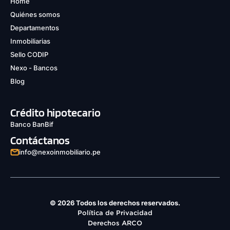
Home
Quiénes somos
Departamentos
Inmobiliarias
Sello CODIP
Nexo - Bancos
Blog
Crédito hipotecario
Banco BanBif
Contáctanos
info@nexoinmobiliario.pe
© 2026 Todos los derechos reservados.
Política de Privacidad
Derechos ARCO