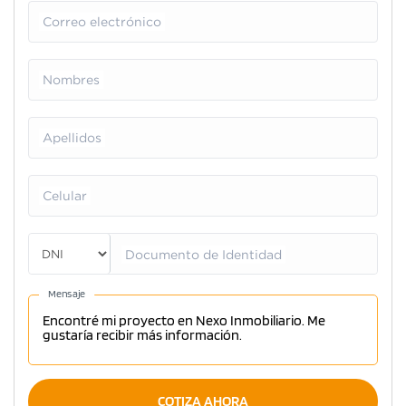
Correo electrónico
Nombres
Apellidos
Celular
Documento de Identidad
Mensaje
COTIZA AHORA